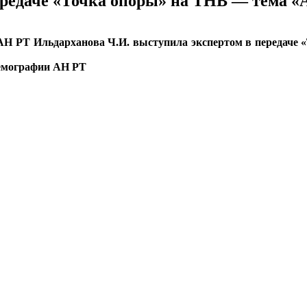
редаче «Точка опоры» на ТНВ — тема «
и АН РТ Ильдарханова Ч.И. выступила экспертом в передаче
демографии АН РТ