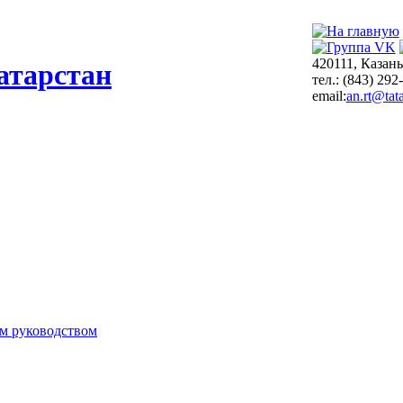
420111, Казань
атарстан
тел.: (843) 292
email:
an.rt@tata
м руководством