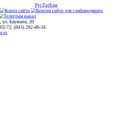
Рус
Тат
Eng
, ул. Баумана, 20
-02-72, (843) 292-40-34
r.ru