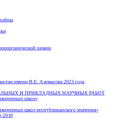
 войны
ики
форорганической химии
рстан имени В.Е. Алемасова 2023 года
ЛЬНЫХ И ПРИКЛАДНЫХ НАУЧНЫХ РАБОТ
инженерных школ»
нженерных школ республиканского значения»
т-2030