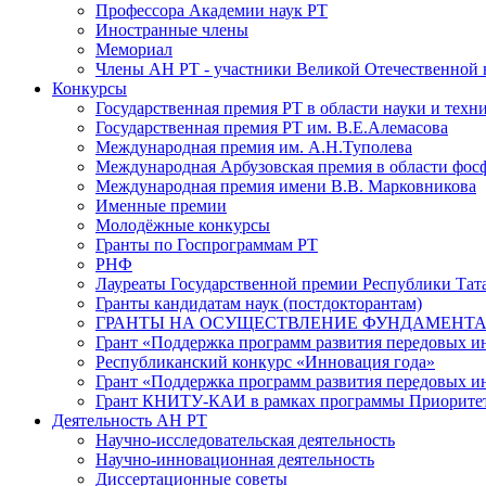
Профессора Академии наук РТ
Иностранные члены
Мемориал
Члены АН РТ - участники Великой Отечественной
Конкурсы
Государственная премия РТ в области науки и техн
Государственная премия РТ им. В.Е.Алемасова
Международная премия им. А.Н.Туполева
Международная Арбузовская премия в области фос
Международная премия имени В.В. Марковникова
Именные премии
Молодёжные конкурсы
Гранты по Госпрограммам РТ
РНФ
Лауреаты Государственной премии Республики Тата
Гранты кандидатам наук (постдокторантам)
ГРАНТЫ НА ОСУЩЕСТВЛЕНИЕ ФУНДАМЕНТА
Грант «Поддержка программ развития передовых 
Республиканский конкурс «Инновация года»
Грант «Поддержка программ развития передовых и
Грант КНИТУ-КАИ в рамках программы Приорите
Деятельность АН РТ
Научно-исследовательская деятельность
Научно-инновационная деятельность
Диссертационные советы