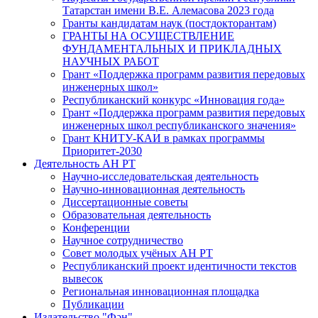
Татарстан имени В.Е. Алемасова 2023 года
Гранты кандидатам наук (постдокторантам)
ГРАНТЫ НА ОСУЩЕСТВЛЕНИЕ
ФУНДАМЕНТАЛЬНЫХ И ПРИКЛАДНЫХ
НАУЧНЫХ РАБОТ
Грант «Поддержка программ развития передовых
инженерных школ»
Республиканский конкурс «Инновация года»
Грант «Поддержка программ развития передовых
инженерных школ республиканского значения»
Грант КНИТУ-КАИ в рамках программы
Приоритет-2030
Деятельность АН РТ
Научно-исследовательская деятельность
Научно-инновационная деятельность
Диссертационные советы
Образовательная деятельность
Конференции
Научное сотрудничество
Совет молодых учёных АН РТ
Республиканский проект идентичности текстов
вывесок
Региональная инновационная площадка
Публикации
Издательство "Фән"