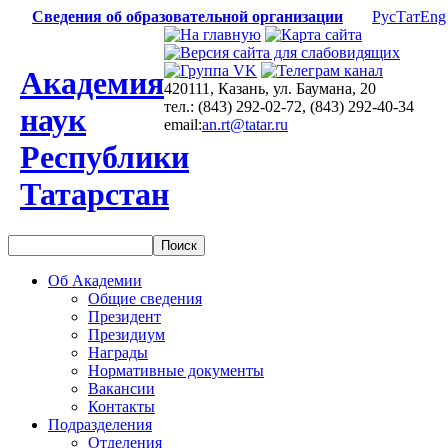
Сведения об образовательной организации
Рус
Тат
Eng
Академия
420111, Казань, ул. Баумана, 20
тел.: (843) 292-02-72, (843) 292-40-34
наук
email:
an.rt@tatar.ru
Республики
Татарстан
Об Академии
Общие сведения
Президент
Президиум
Награды
Нормативные документы
Вакансии
Контакты
Подразделения
Отделения