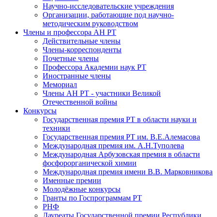
Научно-исследовательские учреждения
Организации, работающие под научно-
методическим руководством
Члены и профессора АН РТ
Действительные члены
Члены-корреспонденты
Почетные члены
Профессора Академии наук РТ
Иностранные члены
Мемориал
Члены АН РТ - участники Великой
Отечественной войны
Конкурсы
Государственная премия РТ в области науки и
техники
Государственная премия РТ им. В.Е.Алемасова
Международная премия им. А.Н.Туполева
Международная Арбузовская премия в области
фосфорорганической химии
Международная премия имени В.В. Марковникова
Именные премии
Молодёжные конкурсы
Гранты по Госпрограммам РТ
РНФ
Лауреаты Государственной премии Республики