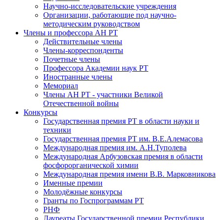
Научно-исследовательские учреждения
Организации, работающие под научно-
методическим руководством
Члены и профессора АН РТ
Действительные члены
Члены-корреспонденты
Почетные члены
Профессора Академии наук РТ
Иностранные члены
Мемориал
Члены АН РТ - участники Великой
Отечественной войны
Конкурсы
Государственная премия РТ в области науки и
техники
Государственная премия РТ им. В.Е.Алемасова
Международная премия им. А.Н.Туполева
Международная Арбузовская премия в области
фосфорорганической химии
Международная премия имени В.В. Марковникова
Именные премии
Молодёжные конкурсы
Гранты по Госпрограммам РТ
РНФ
Лауреаты Государственной премии Республики