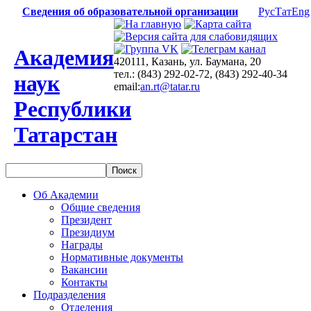
Сведения об образовательной организации
Рус
Тат
Eng
Академия
420111, Казань, ул. Баумана, 20
тел.: (843) 292-02-72, (843) 292-40-34
наук
email:
an.rt@tatar.ru
Республики
Татарстан
Об Академии
Общие сведения
Президент
Президиум
Награды
Нормативные документы
Вакансии
Контакты
Подразделения
Отделения