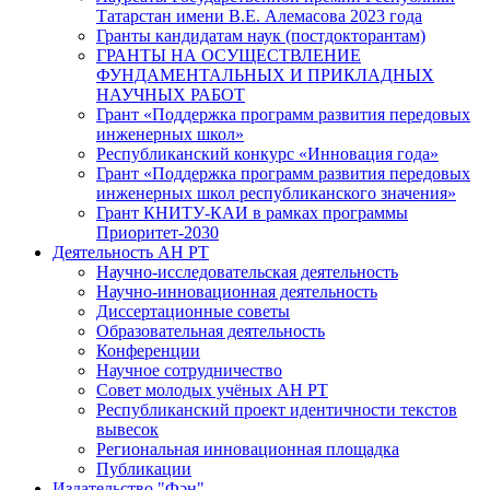
Татарстан имени В.Е. Алемасова 2023 года
Гранты кандидатам наук (постдокторантам)
ГРАНТЫ НА ОСУЩЕСТВЛЕНИЕ
ФУНДАМЕНТАЛЬНЫХ И ПРИКЛАДНЫХ
НАУЧНЫХ РАБОТ
Грант «Поддержка программ развития передовых
инженерных школ»
Республиканский конкурс «Инновация года»
Грант «Поддержка программ развития передовых
инженерных школ республиканского значения»
Грант КНИТУ-КАИ в рамках программы
Приоритет-2030
Деятельность АН РТ
Научно-исследовательская деятельность
Научно-инновационная деятельность
Диссертационные советы
Образовательная деятельность
Конференции
Научное сотрудничество
Совет молодых учёных АН РТ
Республиканский проект идентичности текстов
вывесок
Региональная инновационная площадка
Публикации
Издательство "Фән"