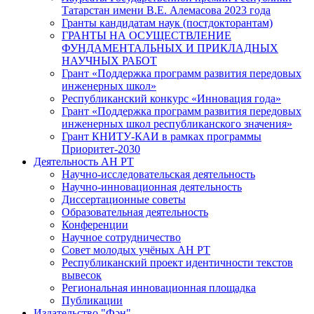
Татарстан имени В.Е. Алемасова 2023 года
Гранты кандидатам наук (постдокторантам)
ГРАНТЫ НА ОСУЩЕСТВЛЕНИЕ
ФУНДАМЕНТАЛЬНЫХ И ПРИКЛАДНЫХ
НАУЧНЫХ РАБОТ
Грант «Поддержка программ развития передовых
инженерных школ»
Республиканский конкурс «Инновация года»
Грант «Поддержка программ развития передовых
инженерных школ республиканского значения»
Грант КНИТУ-КАИ в рамках программы
Приоритет-2030
Деятельность АН РТ
Научно-исследовательская деятельность
Научно-инновационная деятельность
Диссертационные советы
Образовательная деятельность
Конференции
Научное сотрудничество
Совет молодых учёных АН РТ
Республиканский проект идентичности текстов
вывесок
Региональная инновационная площадка
Публикации
Издательство "Фән"