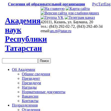
Сведения об образовательной организации
Рус
Тат
Eng
Академия
420111, Казань, ул. Баумана, 20
тел.: (843) 292-02-72, (843) 292-40-34
наук
email:
an.rt@tatar.ru
Республики
Татарстан
Об Академии
Общие сведения
Президент
Президиум
Награды
Нормативные документы
Вакансии
Контакты
Подразделения
Отделения