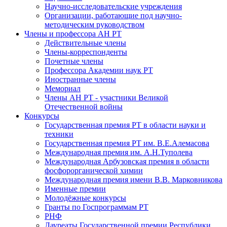
Научно-исследовательские учреждения
Организации, работающие под научно-
методическим руководством
Члены и профессора АН РТ
Действительные члены
Члены-корреспонденты
Почетные члены
Профессора Академии наук РТ
Иностранные члены
Мемориал
Члены АН РТ - участники Великой
Отечественной войны
Конкурсы
Государственная премия РТ в области науки и
техники
Государственная премия РТ им. В.Е.Алемасова
Международная премия им. А.Н.Туполева
Международная Арбузовская премия в области
фосфорорганической химии
Международная премия имени В.В. Марковникова
Именные премии
Молодёжные конкурсы
Гранты по Госпрограммам РТ
РНФ
Лауреаты Государственной премии Республики