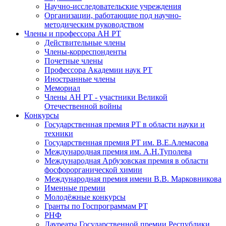
Научно-исследовательские учреждения
Организации, работающие под научно-
методическим руководством
Члены и профессора АН РТ
Действительные члены
Члены-корреспонденты
Почетные члены
Профессора Академии наук РТ
Иностранные члены
Мемориал
Члены АН РТ - участники Великой
Отечественной войны
Конкурсы
Государственная премия РТ в области науки и
техники
Государственная премия РТ им. В.Е.Алемасова
Международная премия им. А.Н.Туполева
Международная Арбузовская премия в области
фосфорорганической химии
Международная премия имени В.В. Марковникова
Именные премии
Молодёжные конкурсы
Гранты по Госпрограммам РТ
РНФ
Лауреаты Государственной премии Республики