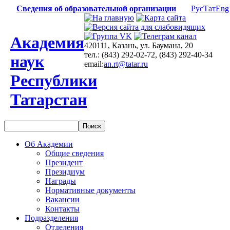
Сведения об образовательной организации
Рус
Тат
Eng
Академия
420111, Казань, ул. Баумана, 20
тел.: (843) 292-02-72, (843) 292-40-34
наук
email:
an.rt@tatar.ru
Республики
Татарстан
Об Академии
Общие сведения
Президент
Президиум
Награды
Нормативные документы
Вакансии
Контакты
Подразделения
Отделения