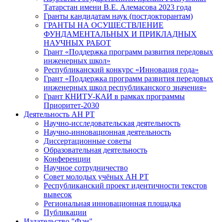
Татарстан имени В.Е. Алемасова 2023 года
Гранты кандидатам наук (постдокторантам)
ГРАНТЫ НА ОСУЩЕСТВЛЕНИЕ
ФУНДАМЕНТАЛЬНЫХ И ПРИКЛАДНЫХ
НАУЧНЫХ РАБОТ
Грант «Поддержка программ развития передовых
инженерных школ»
Республиканский конкурс «Инновация года»
Грант «Поддержка программ развития передовых
инженерных школ республиканского значения»
Грант КНИТУ-КАИ в рамках программы
Приоритет-2030
Деятельность АН РТ
Научно-исследовательская деятельность
Научно-инновационная деятельность
Диссертационные советы
Образовательная деятельность
Конференции
Научное сотрудничество
Совет молодых учёных АН РТ
Республиканский проект идентичности текстов
вывесок
Региональная инновационная площадка
Публикации
Издательство "Фән"