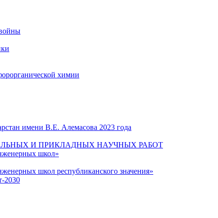
 войны
ики
форорганической химии
рстан имени В.Е. Алемасова 2023 года
ЛЬНЫХ И ПРИКЛАДНЫХ НАУЧНЫХ РАБОТ
инженерных школ»
нженерных школ республиканского значения»
т-2030