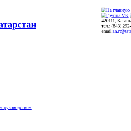
420111, Казань
атарстан
тел.: (843) 292
email:
an.rt@tata
м руководством