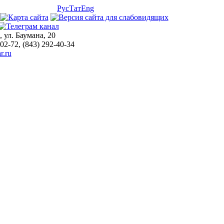
Рус
Тат
Eng
, ул. Баумана, 20
-02-72, (843) 292-40-34
r.ru