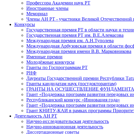
Профессора Академии наук РТ
Иностранные члены
Мемориал
Члены АН РТ - участники Великой Отечественной
Конкурсы
Государственная премия РТ в области науки и техн
Государственная премия РТ им. В.Е.Алемасова
Международная премия им. А.Н.Туполева
Международная Арбузовская премия в области фос
Международная премия имени В.В. Марковникова
Именные премии
Молодёжные конкурсы
Гранты по Госпрограммам РТ
РНФ
Лауреаты Государственной премии Республики Тата
Гранты кандидатам наук (постдокторантам)
ГРАНТЫ НА ОСУЩЕСТВЛЕНИЕ ФУНДАМЕНТА
Грант «Поддержка программ развития передовых 
Республиканский конкурс «Инновация года»
Грант «Поддержка программ развития передовых и
Грант КНИТУ-КАИ в рамках программы Приорите
Деятельность АН РТ
Научно-исследовательская деятельность
Научно-инновационная деятельность
Диссертационные советы