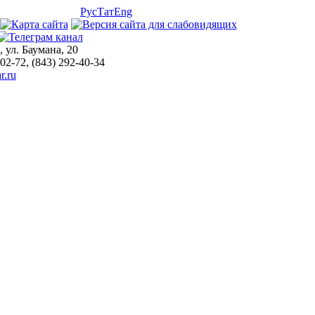
Рус
Тат
Eng
, ул. Баумана, 20
-02-72, (843) 292-40-34
r.ru