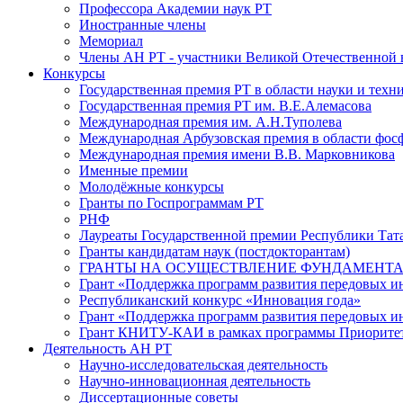
Профессора Академии наук РТ
Иностранные члены
Мемориал
Члены АН РТ - участники Великой Отечественной
Конкурсы
Государственная премия РТ в области науки и техн
Государственная премия РТ им. В.Е.Алемасова
Международная премия им. А.Н.Туполева
Международная Арбузовская премия в области фос
Международная премия имени В.В. Марковникова
Именные премии
Молодёжные конкурсы
Гранты по Госпрограммам РТ
РНФ
Лауреаты Государственной премии Республики Тата
Гранты кандидатам наук (постдокторантам)
ГРАНТЫ НА ОСУЩЕСТВЛЕНИЕ ФУНДАМЕНТА
Грант «Поддержка программ развития передовых 
Республиканский конкурс «Инновация года»
Грант «Поддержка программ развития передовых и
Грант КНИТУ-КАИ в рамках программы Приорите
Деятельность АН РТ
Научно-исследовательская деятельность
Научно-инновационная деятельность
Диссертационные советы