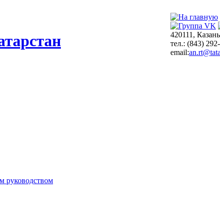
420111, Казань
атарстан
тел.: (843) 292
email:
an.rt@tata
м руководством