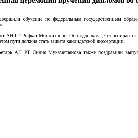
енная церемония вручения дипломов об
авершили обучение по федеральным государственным образ
».
нт АН РТ Рифкат Минниханов. Он подчеркнул, что аспирантское
том пути должна стать защита кандидатской диссертации.
етарь АН РТ Лилия Мухаметзянова также поздравили выпус