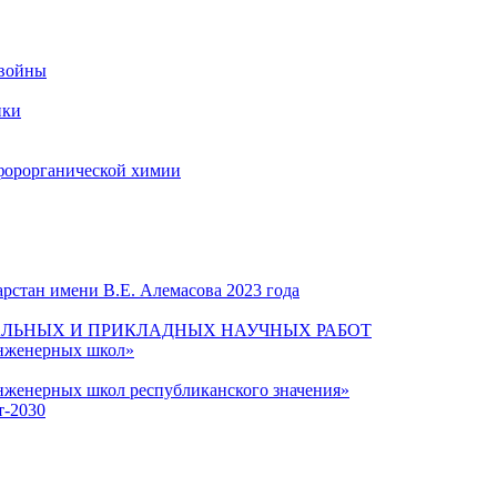
 войны
ики
форорганической химии
рстан имени В.Е. Алемасова 2023 года
ЛЬНЫХ И ПРИКЛАДНЫХ НАУЧНЫХ РАБОТ
инженерных школ»
нженерных школ республиканского значения»
т-2030