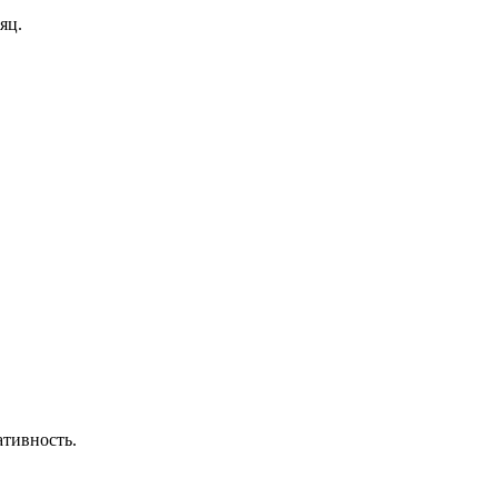
яц.
ативность.