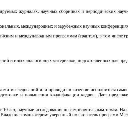
нзируемых журналах, научных сборниках и периодических науч
егиональных, международных и зарубежных научных конференциях
сийским и международным программам (грантам), в том числе г
ений и иных аналогичных материалов, подготовленных для пред
ами исследований или проводит в качестве исполнителя самос
дготовке и повышении квалификации кадров. Дает предложени
т 10 лет, научные исследования по самостоятельным темам. На
 Владение компьютером: уверенный пользователь программ Micro