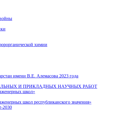
 войны
ики
форорганической химии
рстан имени В.Е. Алемасова 2023 года
ЛЬНЫХ И ПРИКЛАДНЫХ НАУЧНЫХ РАБОТ
инженерных школ»
нженерных школ республиканского значения»
т-2030