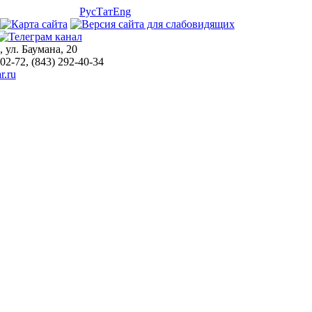
Рус
Тат
Eng
, ул. Баумана, 20
-02-72, (843) 292-40-34
r.ru