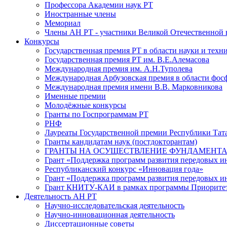
Профессора Академии наук РТ
Иностранные члены
Мемориал
Члены АН РТ - участники Великой Отечественной
Конкурсы
Государственная премия РТ в области науки и техн
Государственная премия РТ им. В.Е.Алемасова
Международная премия им. А.Н.Туполева
Международная Арбузовская премия в области фос
Международная премия имени В.В. Марковникова
Именные премии
Молодёжные конкурсы
Гранты по Госпрограммам РТ
РНФ
Лауреаты Государственной премии Республики Тата
Гранты кандидатам наук (постдокторантам)
ГРАНТЫ НА ОСУЩЕСТВЛЕНИЕ ФУНДАМЕНТА
Грант «Поддержка программ развития передовых 
Республиканский конкурс «Инновация года»
Грант «Поддержка программ развития передовых и
Грант КНИТУ-КАИ в рамках программы Приорите
Деятельность АН РТ
Научно-исследовательская деятельность
Научно-инновационная деятельность
Диссертационные советы