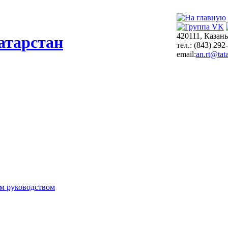
420111, Казань
атарстан
тел.: (843) 292
email:
an.rt@tata
м руководством