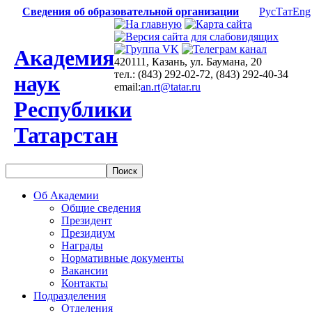
Сведения об образовательной организации
Рус
Тат
Eng
Академия
420111, Казань, ул. Баумана, 20
тел.: (843) 292-02-72, (843) 292-40-34
наук
email:
an.rt@tatar.ru
Республики
Татарстан
Об Академии
Общие сведения
Президент
Президиум
Награды
Нормативные документы
Вакансии
Контакты
Подразделения
Отделения