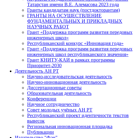
Татарстан имени В.Е. Алемасова 2023 года
Гранты кандидатам наук (постдокторантам)
ГРАНТЫ НА ОСУЩЕСТВЛЕНИЕ
ФУНДАМЕНТАЛЬНЫХ И ПРИКЛАДНЫХ
НАУЧНЫХ РАБОТ
Грант «Поддержка программ развития передовых
инженерных школ»
Республиканский конкурс «Инновация года»
Грант «Поддержка программ развития передовых
инженерных школ республиканского значения»
Грант КНИТУ-КАИ в рамках программы
Приоритет-2030
Деятельность АН РТ
Научно-исследовательская деятельность
Научно-инновационная деятельность
Диссертационные советы
Образовательная деятельность
Конференции
Научное сотрудничество
Совет молодых учёных АН РТ
Республиканский проект идентичности текстов
вывесок
Региональная инновационная площадка
Публикации
Издательство "Фән"