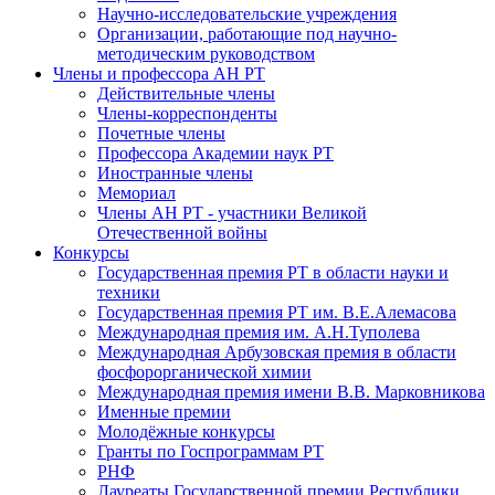
Научно-исследовательские учреждения
Организации, работающие под научно-
методическим руководством
Члены и профессора АН РТ
Действительные члены
Члены-корреспонденты
Почетные члены
Профессора Академии наук РТ
Иностранные члены
Мемориал
Члены АН РТ - участники Великой
Отечественной войны
Конкурсы
Государственная премия РТ в области науки и
техники
Государственная премия РТ им. В.Е.Алемасова
Международная премия им. А.Н.Туполева
Международная Арбузовская премия в области
фосфорорганической химии
Международная премия имени В.В. Марковникова
Именные премии
Молодёжные конкурсы
Гранты по Госпрограммам РТ
РНФ
Лауреаты Государственной премии Республики