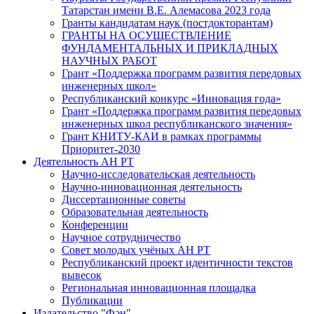
Татарстан имени В.Е. Алемасова 2023 года
Гранты кандидатам наук (постдокторантам)
ГРАНТЫ НА ОСУЩЕСТВЛЕНИЕ
ФУНДАМЕНТАЛЬНЫХ И ПРИКЛАДНЫХ
НАУЧНЫХ РАБОТ
Грант «Поддержка программ развития передовых
инженерных школ»
Республиканский конкурс «Инновация года»
Грант «Поддержка программ развития передовых
инженерных школ республиканского значения»
Грант КНИТУ-КАИ в рамках программы
Приоритет-2030
Деятельность АН РТ
Научно-исследовательская деятельность
Научно-инновационная деятельность
Диссертационные советы
Образовательная деятельность
Конференции
Научное сотрудничество
Совет молодых учёных АН РТ
Республиканский проект идентичности текстов
вывесок
Региональная инновационная площадка
Публикации
Издательство "Фән"