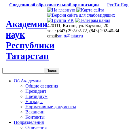
Сведения об образовательной организации
Рус
Тат
Eng
Академия
420111, Казань, ул. Баумана, 20
тел.: (843) 292-02-72, (843) 292-40-34
наук
email:
an.rt@tatar.ru
Республики
Татарстан
Об Академии
Общие сведения
Президент
Президиум
Награды
Нормативные документы
Вакансии
Контакты
Подразделения
Отделения