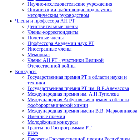
Научно-исследовательские учреждения
Организации, работающие под научно-
методическим руководством
Члены и профессора АН РТ
Действительные члены
Члены-корреспонденты
Почетные члены
Профессора Академии наук РТ
Иностранные члены
Мемориал
Члены АН РТ - участники Великой
Отечественной войны
Конкурсы
Государственная премия РТ в области науки и
техники
Государственная премия РТ им. В.Е.Алемасова
Международная премия им. А.Н.Туполева
Международная Арбузовская премия в области
фосфорорганической химии
Международная премия имени В.В. Марковникова
Именные премии
Молодёжные конкурсы
Гранты по Госпрограммам РТ
РНФ
Лауреаты Государственной премии Республики