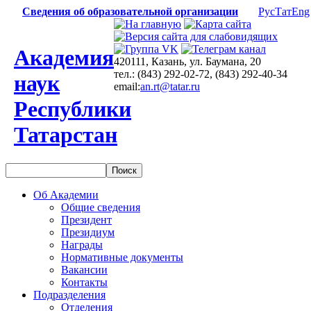
Сведения об образовательной организации
Рус
Тат
Eng
Академия
420111, Казань, ул. Баумана, 20
тел.: (843) 292-02-72, (843) 292-40-34
наук
email:
an.rt@tatar.ru
Республики
Татарстан
Об Академии
Общие сведения
Президент
Президиум
Награды
Нормативные документы
Вакансии
Контакты
Подразделения
Отделения