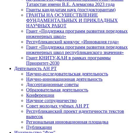
Татарстан имени В.Е. Алемасова 2023 года
Гранты кандидатам наук (постдокторантам)
ГРАНТЫ НА ОСУЩЕСТВЛЕНИЕ
ФУНДАМЕНТАЛЬНЫХ И ПРИКЛАДНЫХ
НАУЧНЫХ РАБОТ
Грант «Поддержка программ развития передовых
инженерных школ»
Республиканский конкурс «Инновация года»
Грант «Поддержка программ развития передовых
инженерных школ республиканского значения»
Грант КНИТУ-КАИ в рамках программы
Приоритет-2030
Деятельность АН РТ
Научно-исследовательская деятельность
Научно-инновационная деятельность
Диссертационные советы
Образовательная деятельность
Конференции
Научное сотрудничество
Совет молодых учёных АН РТ
Республиканский проект идентичности текстов
вывесок
Региональная инновационная площадка
Публикации
Издательство "Фән"