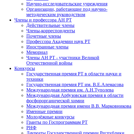
Научно-исследовательские учреждения
Организации, работающие под научно-
методическим руководством
Члены и профессора АН РТ
Действительные члены
Члены-корреспонденты
Почетные члены
Профессора Академии наук РТ
Иностранные члены
Мемориал
Члены АН РТ - участники Великой
Отечественной войны
Конкурсы
Государственная премия РТ в области науки и
техники
Государственная премия РТ им. В.Е.Алемасова
Международная премия им. А.Н.Туполева
Международная Арбузовская премия в области
фосфорорганической химии
Международная премия имени В.В. Марковникова
Именные премии
Молодёжные конкурсы
Гранты по Госпрограммам РТ
РНФ
Лауреаты Государственной премии Республики