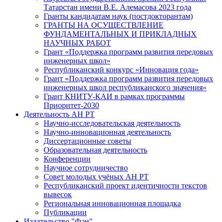
Татарстан имени В.Е. Алемасова 2023 года
Гранты кандидатам наук (постдокторантам)
ГРАНТЫ НА ОСУЩЕСТВЛЕНИЕ
ФУНДАМЕНТАЛЬНЫХ И ПРИКЛАДНЫХ
НАУЧНЫХ РАБОТ
Грант «Поддержка программ развития передовых
инженерных школ»
Республиканский конкурс «Инновация года»
Грант «Поддержка программ развития передовых
инженерных школ республиканского значения»
Грант КНИТУ-КАИ в рамках программы
Приоритет-2030
Деятельность АН РТ
Научно-исследовательская деятельность
Научно-инновационная деятельность
Диссертационные советы
Образовательная деятельность
Конференции
Научное сотрудничество
Совет молодых учёных АН РТ
Республиканский проект идентичности текстов
вывесок
Региональная инновационная площадка
Публикации
Издательство "Фән"