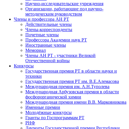
Научно-исследовательские учреждения
Организации, работающие под научно-
методическим руководством
Члены и профессора АН РТ
Действительные члены
Члены-корреспонденты
Почетные члены
Профессора Академии наук РТ
Иностранные члены
Мемориал
Члены АН РТ - участники Великой
Отечественной войны
Конкурсы
Государственная премия РТ в области науки и
техники
Государственная премия РТ им. В.Е.Алемасова
Международная премия им. А.Н.Туполева
Международная Арбузовская премия в области
фосфорорганической химии
Международная премия имени В.В. Марковникова
Именные премии
Молодёжные конкурсы
Гранты по Госпрограммам РТ
РНФ
Лауреаты Государственной премии Республики