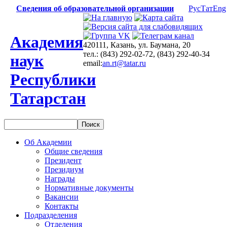
Сведения об образовательной организации
Рус
Тат
Eng
Академия
420111, Казань, ул. Баумана, 20
тел.: (843) 292-02-72, (843) 292-40-34
наук
email:
an.rt@tatar.ru
Республики
Татарстан
Об Академии
Общие сведения
Президент
Президиум
Награды
Нормативные документы
Вакансии
Контакты
Подразделения
Отделения