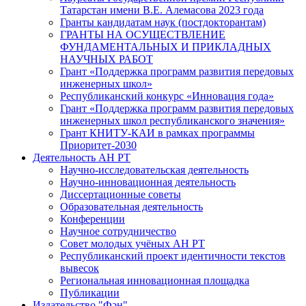
Татарстан имени В.Е. Алемасова 2023 года
Гранты кандидатам наук (постдокторантам)
ГРАНТЫ НА ОСУЩЕСТВЛЕНИЕ
ФУНДАМЕНТАЛЬНЫХ И ПРИКЛАДНЫХ
НАУЧНЫХ РАБОТ
Грант «Поддержка программ развития передовых
инженерных школ»
Республиканский конкурс «Инновация года»
Грант «Поддержка программ развития передовых
инженерных школ республиканского значения»
Грант КНИТУ-КАИ в рамках программы
Приоритет-2030
Деятельность АН РТ
Научно-исследовательская деятельность
Научно-инновационная деятельность
Диссертационные советы
Образовательная деятельность
Конференции
Научное сотрудничество
Совет молодых учёных АН РТ
Республиканский проект идентичности текстов
вывесок
Региональная инновационная площадка
Публикации
Издательство "Фән"