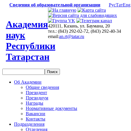
Сведения об образовательной организации
Рус
Тат
Eng
Академия
420111, Казань, ул. Баумана, 20
тел.: (843) 292-02-72, (843) 292-40-34
наук
email:
an.rt@tatar.ru
Республики
Татарстан
Об Академии
Общие сведения
Президент
Президиум
Награды
Нормативные документы
Вакансии
Контакты
Подразделения
Отделения