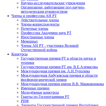
Научно-исследовательские учреждения
Организации, работающие под научно-
методическим руководством
Члены и профессора АН РТ
Действительные члены
Члены-корреспонденты
Почетные члены
Профессора Академии наук РТ
Иностранные члены
Мемориал
Члены АН РТ - участники Великой
Отечественной войны
Конкурсы
Государственная премия РТ в области науки и
техники
Государственная премия РТ им. В.Е.Алемасова
Международная премия им. А.Н.Туполева
Международная Арбузовская премия в области
фосфорорганической химии
Международная премия имени В.В. Марковникова
Именные премии
Молодёжные конкурсы
Гранты по Госпрограммам РТ
РНФ
Лауреаты Государственной премии Республики