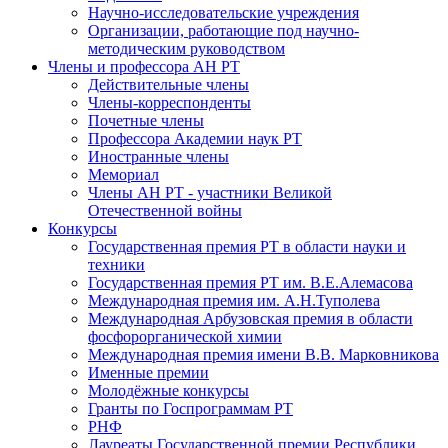
Научно-исследовательские учреждения
Организации, работающие под научно-
методическим руководством
Члены и профессора АН РТ
Действительные члены
Члены-корреспонденты
Почетные члены
Профессора Академии наук РТ
Иностранные члены
Мемориал
Члены АН РТ - участники Великой
Отечественной войны
Конкурсы
Государственная премия РТ в области науки и
техники
Государственная премия РТ им. В.Е.Алемасова
Международная премия им. А.Н.Туполева
Международная Арбузовская премия в области
фосфорорганической химии
Международная премия имени В.В. Марковникова
Именные премии
Молодёжные конкурсы
Гранты по Госпрограммам РТ
РНФ
Лауреаты Государственной премии Республики