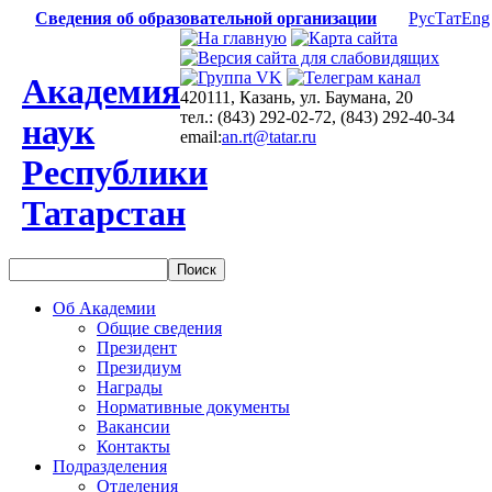
Сведения об образовательной организации
Рус
Тат
Eng
Академия
420111, Казань, ул. Баумана, 20
тел.: (843) 292-02-72, (843) 292-40-34
наук
email:
an.rt@tatar.ru
Республики
Татарстан
Об Академии
Общие сведения
Президент
Президиум
Награды
Нормативные документы
Вакансии
Контакты
Подразделения
Отделения