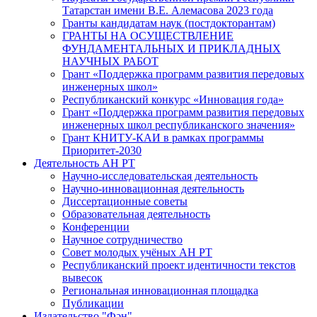
Татарстан имени В.Е. Алемасова 2023 года
Гранты кандидатам наук (постдокторантам)
ГРАНТЫ НА ОСУЩЕСТВЛЕНИЕ
ФУНДАМЕНТАЛЬНЫХ И ПРИКЛАДНЫХ
НАУЧНЫХ РАБОТ
Грант «Поддержка программ развития передовых
инженерных школ»
Республиканский конкурс «Инновация года»
Грант «Поддержка программ развития передовых
инженерных школ республиканского значения»
Грант КНИТУ-КАИ в рамках программы
Приоритет-2030
Деятельность АН РТ
Научно-исследовательская деятельность
Научно-инновационная деятельность
Диссертационные советы
Образовательная деятельность
Конференции
Научное сотрудничество
Совет молодых учёных АН РТ
Республиканский проект идентичности текстов
вывесок
Региональная инновационная площадка
Публикации
Издательство "Фән"