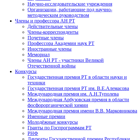
Научно-исследовательские учреждения
Организации, работающие под научно-
методическим руководством
Члены и профессора АН РТ
Действительные члены
Члены-корреспонденты
Почетные члены
Профессора Академии наук РТ
Иностранные члены
Мемориал
Члены АН РТ - участники Великой
Отечественной войны
Конкурсы
Государственная премия РТ в области науки и
техники
Государственная премия РТ им. В.Е.Алемасова
Международная премия им. А.Н.Туполева
Международная Арбузовская премия в области
фосфорорганической химии
Международная премия имени В.В. Марковникова
Именные премии
Молодёжные конкурсы
Гранты по Госпрограммам РТ
РНФ
Лауреаты Государственной премии Республики