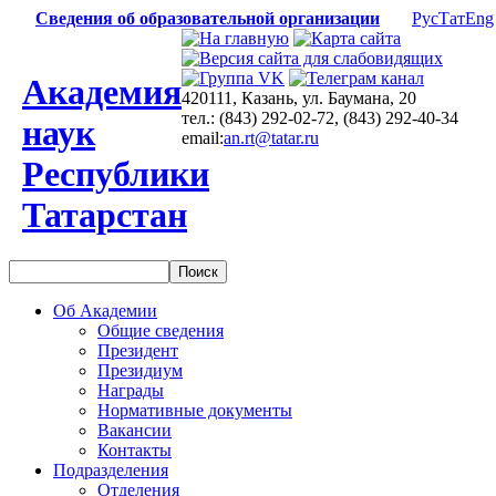
Сведения об образовательной организации
Рус
Тат
Eng
Академия
420111, Казань, ул. Баумана, 20
тел.: (843) 292-02-72, (843) 292-40-34
наук
email:
an.rt@tatar.ru
Республики
Татарстан
Об Академии
Общие сведения
Президент
Президиум
Награды
Нормативные документы
Вакансии
Контакты
Подразделения
Отделения