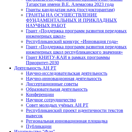
Татарстан имени В.Е. Алемасова 2023 года
Гранты кандидатам наук (постдокторантам)
ГРАНТЫ НА ОСУЩЕСТВЛЕНИЕ
ФУНДАМЕНТАЛЬНЫХ И ПРИКЛАДНЫХ
НАУЧНЫХ РАБОТ
Грант «Поддержка программ развития передовых
инженерных школ»
Республиканский конкурс «Инновация года»
Грант «Поддержка программ развития передовых
инженерных школ республиканского значения»
Грант КНИТУ-КАИ в рамках программы
Приоритет-2030
Деятельность АН РТ
Научно-исследовательская деятельность
Научно-инновационная деятельность
Диссертационные советы
Образовательная деятельность
Конференции
Научное сотрудничество
Совет молодых учёных АН РТ
Республиканский проект идентичности текстов
вывесок
Региональная инновационная площадка
Публикации
Издательство "Фән"