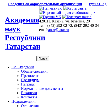
Сведения об образовательной организации
Рус
Тат
Eng
Академия
420111, Казань, ул. Баумана, 20
тел.: (843) 292-02-72, (843) 292-40-34
наук
email:
an.rt@tatar.ru
Республики
Татарстан
Об Академии
Общие сведения
Президент
Президиум
Награды
Нормативные документы
Вакансии
Контакты
Подразделения
Отделения