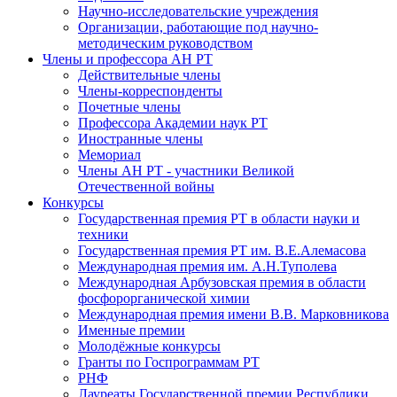
Научно-исследовательские учреждения
Организации, работающие под научно-
методическим руководством
Члены и профессора АН РТ
Действительные члены
Члены-корреспонденты
Почетные члены
Профессора Академии наук РТ
Иностранные члены
Мемориал
Члены АН РТ - участники Великой
Отечественной войны
Конкурсы
Государственная премия РТ в области науки и
техники
Государственная премия РТ им. В.Е.Алемасова
Международная премия им. А.Н.Туполева
Международная Арбузовская премия в области
фосфорорганической химии
Международная премия имени В.В. Марковникова
Именные премии
Молодёжные конкурсы
Гранты по Госпрограммам РТ
РНФ
Лауреаты Государственной премии Республики