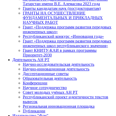
Татарстан имени В.Е. Алемасова 2023 года
Гранты кандидатам наук (постдокторантам)
ГРАНТЫ НА ОСУЩЕСТВЛЕНИЕ
ФУНДАМЕНТАЛЬНЫХ И ПРИКЛАДНЫХ
НАУЧНЫХ РАБОТ
Грант «Поддержка программ развития передовых
инженерных школ»
Республиканский конкурс «Инновация года»
Грант «Поддержка программ развития передовых
инженерных школ республиканского значения»
Грант КНИТУ-КАИ в рамках программы
Приоритет-2030
Деятельность АН РТ
Научно-исследовательская деятельность
Научно-инновационная деятельность
Диссертационные советы
Образовательная деятельность
Конференции
Научное сотрудничество
Совет молодых учёных АН РТ
Республиканский проект идентичности текстов
вывесок
Региональная инновационная площадка
Публикации
Издательство "Фән"