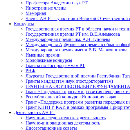
Профессора Академии наук РТ
Иностранные члены
Мемориал
Члены АН РТ - участники Великой Отечественной
Конкурсы
Государственная премия РТ в области науки и техн
Государственная премия РТ им. В.Е.Алемасова
Международная премия им. А.Н.Туполева
Международная Арбузовская премия в области фос
Международная премия имени В.В. Марковникова
Именные премии
Молодёжные конкурсы
Гранты по Госпрограммам РТ
РНФ
Лауреаты Государственной премии Республики Тата
Гранты кандидатам наук (постдокторантам)
ГРАНТЫ НА ОСУЩЕСТВЛЕНИЕ ФУНДАМЕНТА
Грант «Поддержка программ развития передовых 
Республиканский конкурс «Инновация года»
Грант «Поддержка программ развития передовых и
Грант КНИТУ-КАИ в рамках программы Приорите
Деятельность АН РТ
Научно-исследовательская деятельность
Научно-инновационная деятельность
Диссертационные советы