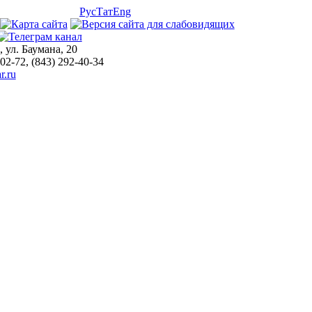
Рус
Тат
Eng
, ул. Баумана, 20
-02-72, (843) 292-40-34
r.ru