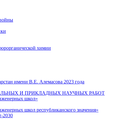
 войны
ики
форорганической химии
рстан имени В.Е. Алемасова 2023 года
ЛЬНЫХ И ПРИКЛАДНЫХ НАУЧНЫХ РАБОТ
инженерных школ»
нженерных школ республиканского значения»
т-2030