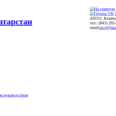
420111, Казань
атарстан
тел.: (843) 292
email:
an.rt@tata
м руководством