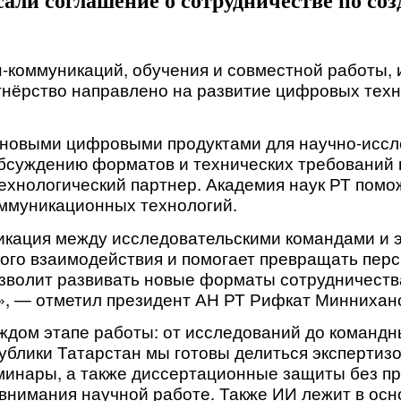
али соглашение о сотрудничестве по со
коммуникаций, обучения и совместной работы, и
тнёрство направлено на развитие цифровых техн
новыми цифровыми продуктами для научно-исслед
обсуждению форматов и технических требований к
ехнологический партнер. Академия наук РТ помож
ммуникационных технологий.
икация между исследовательскими командами и э
кого взаимодействия и помогает превращать перс
зволит развивать новые форматы сотрудничества
», — отметил президент АН РТ Рифкат Миннихан
дом этапе работы: от исследований до командны
ублики Татарстан мы готовы делиться экспертизо
инары, а также диссертационные защиты без при
внимания научной работе. Также ИИ лежит в осн