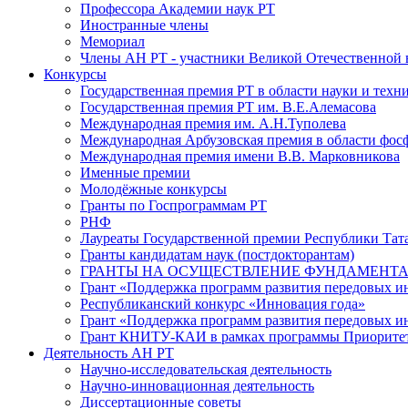
Профессора Академии наук РТ
Иностранные члены
Мемориал
Члены АН РТ - участники Великой Отечественной
Конкурсы
Государственная премия РТ в области науки и техн
Государственная премия РТ им. В.Е.Алемасова
Международная премия им. А.Н.Туполева
Международная Арбузовская премия в области фос
Международная премия имени В.В. Марковникова
Именные премии
Молодёжные конкурсы
Гранты по Госпрограммам РТ
РНФ
Лауреаты Государственной премии Республики Тата
Гранты кандидатам наук (постдокторантам)
ГРАНТЫ НА ОСУЩЕСТВЛЕНИЕ ФУНДАМЕНТА
Грант «Поддержка программ развития передовых 
Республиканский конкурс «Инновация года»
Грант «Поддержка программ развития передовых и
Грант КНИТУ-КАИ в рамках программы Приорите
Деятельность АН РТ
Научно-исследовательская деятельность
Научно-инновационная деятельность
Диссертационные советы