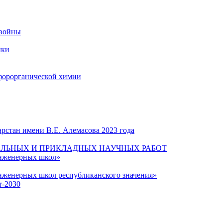
 войны
ики
форорганической химии
рстан имени В.Е. Алемасова 2023 года
ЛЬНЫХ И ПРИКЛАДНЫХ НАУЧНЫХ РАБОТ
инженерных школ»
нженерных школ республиканского значения»
т-2030