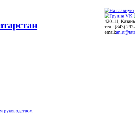
420111, Казань
атарстан
тел.: (843) 292
email:
an.rt@tata
м руководством