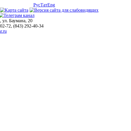
Рус
Тат
Eng
, ул. Баумана, 20
-02-72, (843) 292-40-34
r.ru