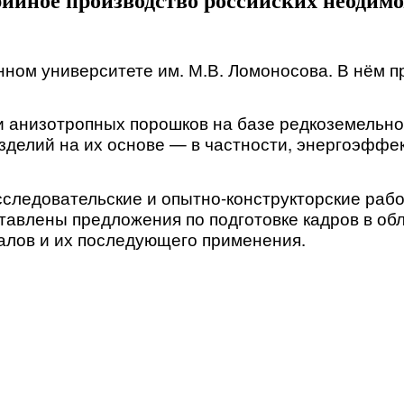
ийное производство российских неодимов
ном университете им. М.В. Ломоносова. В нём п
 анизотропных порошков на базе редкоземельног
зделий на их основе — в частности, энергоэффе
следовательские и опытно-конструкторские рабо
ставлены предложения по подготовке кадров в об
алов и их последующего применения.