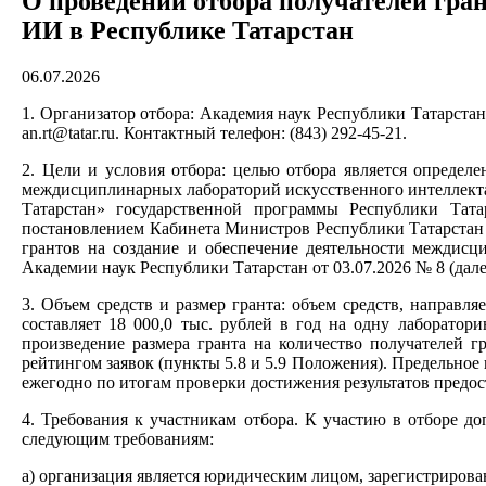
О проведении отбора получателей гра
ИИ в Республике Татарстан
06.07.2026
1. Организатор отбора: Академия наук Республики Татарстан.
an.rt@tatar.ru. Контактный телефон: (843) 292-45-21.
2. Цели и условия отбора: целью отбора является определе
междисциплинарных лабораторий искусственного интеллекта 
Татарстан» государственной программы Республики Тата
постановлением Кабинета Министров Республики Татарстан о
грантов на создание и обеспечение деятельности междисц
Академии наук Республики Татарстан от 03.07.2026 № 8 (дал
3. Объем средств и размер гранта: объем средств, направля
составляет 18 000,0 тыс. рублей в год на одну лаборато
произведение размера гранта на количество получателей г
рейтингом заявок (пункты 5.8 и 5.9 Положения). Предельное 
ежегодно по итогам проверки достижения результатов предос
4. Требования к участникам отбора. К участию в отборе д
следующим требованиям:
а) организация является юридическим лицом, зарегистрирова