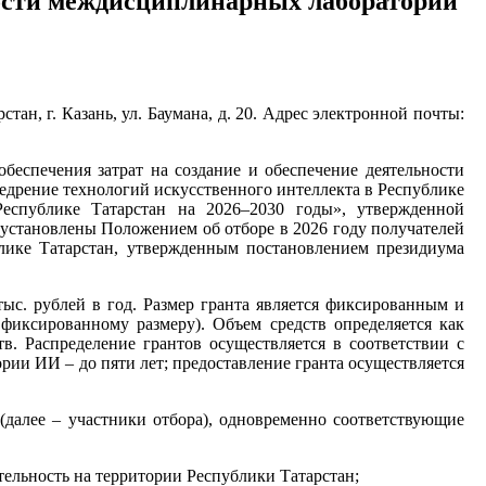
ьности междисциплинарных лабораторий
ан, г. Казань, ул. Баумана, д. 20. Адрес электронной почты:
обеспечения затрат на создание и обеспечение деятельности
едрение технологий искусственного интеллекта в Республике
Республике Татарстан на 2026–2030 годы», утвержденной
 установлены Положением об отборе в 2026 году получателей
блике Татарстан, утвержденным постановлением президиума
 тыс. рублей в год. Размер гранта является фиксированным и
фиксированному размеру). Объем средств определяется как
в. Распределение грантов осуществляется в соответствии с
ории ИИ – до пяти лет; предоставление гранта осуществляется
(далее – участники отбора), одновременно соответствующие
тельность на территории Республики Татарстан;