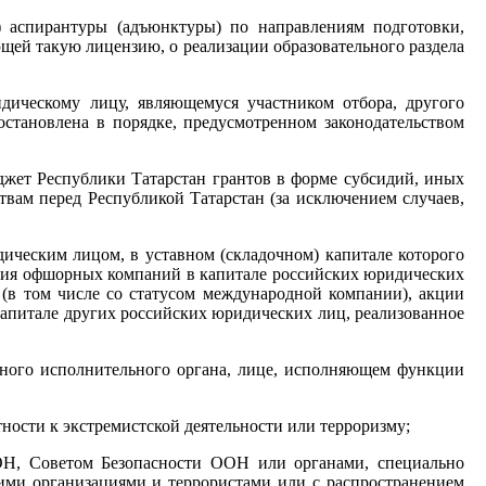
) аспирантуры (адъюнктуры) по направлениям подготовки,
щей такую лицензию, о реализации образовательного раздела
дическому лицу, являющемуся участником отбора, другого
остановлена в порядке, предусмотренном законодательством
юджет Республики Татарстан грантов в форме субсидий, иных
твам перед Республикой Татарстан (за исключением случаев,
ическим лицом, в уставном (складочном) капитале которого
стия офшорных компаний в капитале российских юридических
(в том числе со статусом международной компании), акции
капитале других российских юридических лиц, реализованное
ьного исполнительного органа, лице, исполняющем функции
ности к экстремистской деятельности или терроризму;
ООН, Советом Безопасности ООН или органами, специально
ими организациями и террористами или с распространением