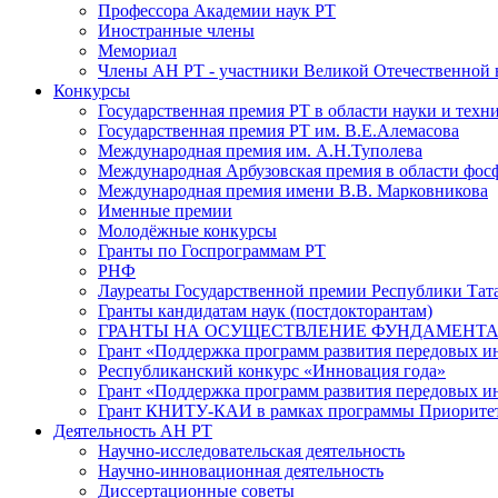
Профессора Академии наук РТ
Иностранные члены
Мемориал
Члены АН РТ - участники Великой Отечественной
Конкурсы
Государственная премия РТ в области науки и техн
Государственная премия РТ им. В.Е.Алемасова
Международная премия им. А.Н.Туполева
Международная Арбузовская премия в области фос
Международная премия имени В.В. Марковникова
Именные премии
Молодёжные конкурсы
Гранты по Госпрограммам РТ
РНФ
Лауреаты Государственной премии Республики Тата
Гранты кандидатам наук (постдокторантам)
ГРАНТЫ НА ОСУЩЕСТВЛЕНИЕ ФУНДАМЕНТА
Грант «Поддержка программ развития передовых 
Республиканский конкурс «Инновация года»
Грант «Поддержка программ развития передовых и
Грант КНИТУ-КАИ в рамках программы Приорите
Деятельность АН РТ
Научно-исследовательская деятельность
Научно-инновационная деятельность
Диссертационные советы