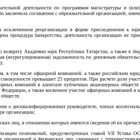
вательной деятельности по программам магистратуры и (или
о заключила соглашение с образовательной организацией, имею
(за исключением реорганизации в форме присоединения к юри
ена процедура банкротства, деятельность организации не при
по возврату Академии наук Республики Татарстан, а также в б
я (неурегулированная) задолженность по денежным обязательс
);
м, в том числе офшорной компанией, а также российским юрид
 совокупности превышает 25 процентов. При расчете доли уча
шорных компаний в капитале публичных акционерных обществ 
 Федерации, а также косвенное участие офшорных компаний в 
 обществ;
ения о дисквалифицированных руководителе, членах коллегиал
ре организации;
еских лиц, в отношении которых имеются сведения об их причаст
еализации полномочий, предусмотренных главой VII Устава 
 организаций и физических лиц, связанных с террористическ