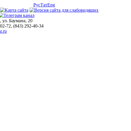
Рус
Тат
Eng
, ул. Баумана, 20
-02-72, (843) 292-40-34
r.ru