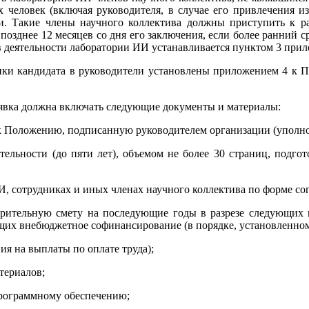
ух человек (включая руководителя, в случае его привлечения и
и. Такие члены научного коллектива должны приступить к р
позднее 12 месяцев со дня его заключения, если более ранний с
в деятельности лаборатории ИИ устанавливается пунктом 3 при
ики кандидата в руководители установлены приложением 4 к 
Заявка должна включать следующие документы и материалы:
1 к Положению, подписанную руководителем организации (упол
тельности (до пяти лет), объемом не более 30 страниц, подго
И, сотрудниках и иных членах научного коллектива по форме с
варительную смету на последующие годы в разрезе следующих
ющих внебюджетное софинансирование (в порядке, установленн
ия на выплаты по оплате труда);
териалов;
программному обеспечению;