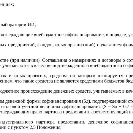
енциях;
ю лаборатории ИИ;
подтверждающие внебюджетное софинансирование, в порядке, 
х предприятий, фондов, иных организаций) с указанием форм
тве (при наличии). Соглашения о намерениях и договоры о сот
е учитываются в качестве подтвержденного внебюджетного соф
ах и иных проектах, средства по которым планируется при
дением, что такие средства не являются средствами бюджетов б
юджетное происхождение денежных средств, учитываемых в кач
ием денежной формы софинансирования (Sд), подтвержденной ст
тоговой учетной величины софинансирования (S = Sд + 0,7 × S
одтверждающих право партнера предоставить соответствующий вк
дустриального партнера предоставить денежное софинанси
вии с пунктом 2.5 Положения;