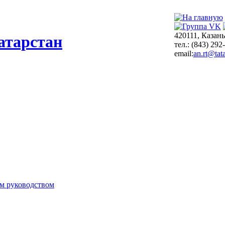
420111, Казань
атарстан
тел.: (843) 292
email:
an.rt@tata
м руководством