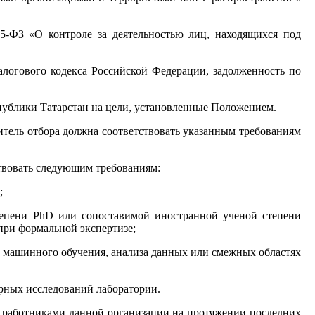
5-ФЗ «О контроле за деятельностью лиц, находящихся под
алогового кодекса Российской Федерации, задолженность по
спублики Татарстан на цели, установленные Положением.
итель отбора должна соответствовать указанным требованиям
ствовать следующим требованиям:
;
степени PhD или сопоставимой иностранной ученой степени
при формальной экспертизе;
а, машинного обучения, анализа данных или смежных областях
арных исследований лаборатории.
я работниками данной организации на протяжении последних