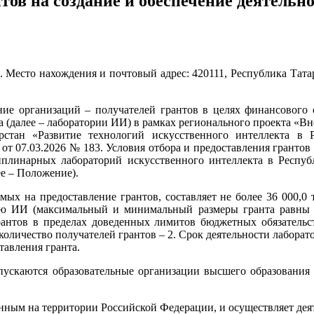
нтов на создание и обеспечение деятел
 Место нахождения и почтовый адрес: 420111, Республика Татарст
ние организаций – получателей грантов в целях финансового 
(далее – лаборатории ИИ) в рамках регионального проекта «Вн
рстан «Развитие технологий искусственного интеллекта в 
т 07.03.2026 № 183. Условия отбора и предоставления грантов
иплинарных лабораторий искусственного интеллекта в Респу
ее – Положение).
емых на предоставление грантов, составляет не более 36 000,0
рию ИИ (максимальный и минимальный размеры гранта равны 
рантов в пределах доведенных лимитов бюджетных обязательст
количество получателей грантов – 2. Срок деятельности лаборат
тавления гранта.
опускаются образовательные организации высшего образования 
нным на территории Российской Федерации, и осуществляет дея