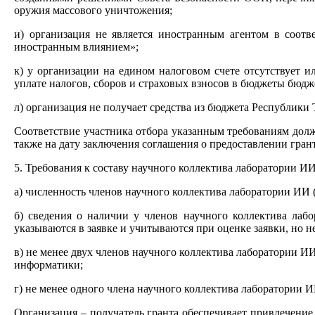
оружия массового уничтожения;
и) организация не является иностранным агентом в соот
иностранным влиянием»;
к) у организации на едином налоговом счете отсутствует 
уплате налогов, сборов и страховых взносов в бюджеты бюд
л) организация не получает средства из бюджета Республик
Соответствие участника отбора указанным требованиям долж
также на дату заключения соглашения о предоставлении грант
5. Требования к составу научного коллектива лаборатории 
а) численность членов научного коллектива лаборатории ИИ (
б) сведения о наличии у членов научного коллектива лаб
указываются в заявке и учитываются при оценке заявки, но 
в) не менее двух членов научного коллектива лаборатории И
информатики;
г) не менее одного члена научного коллектива лаборатории
Организация – получатель гранта обеспечивает привлечени