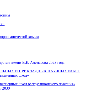
 войны
ики
форорганической химии
рстан имени В.Е. Алемасова 2023 года
ЛЬНЫХ И ПРИКЛАДНЫХ НАУЧНЫХ РАБОТ
инженерных школ»
нженерных школ республиканского значения»
т-2030