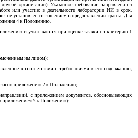
з другой организации). Указанное требование направлено на
аботе или участию в деятельности лаборатории ИИ в срок,
рок не установлен соглашением о предоставлении гранта. Для
ложения 4 к Положению.
Положению и учитываются при оценке заявки по критерию 1
номоченным им лицом);
товленное в соответствии с требованиями к его содержанию,
огласно приложению 2 к Положению;
 направлений, с приложением документов, обосновывающих
ом приложением 5 к Положению):