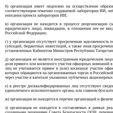
б) организация имеет лицензию на осуществление образо
соответствующим тематике создаваемой лаборатории ИИ, либ
описания проекта лаборатории ИИ;
в) организация не находится в процессе реорганизации 
юридического лица), ликвидации, в отношении нее не введ
Российской Федерации;
г) у организации отсутствует просроченная задолженность 
субсидий, бюджетных инвестиций, а также иная просроченна
установленных Кабинетом Министров Республики Татарстан
д) организация не является иностранным юридическим лицо
доля прямого или косвенного участия офшорных компаний в
лиц не учитывается прямое и (или) косвенное участие оф
которых обращаются на организованных торгах в Российской
через участие в капитале указанных публичных акционерных
е) в реестре дисквалифицированных лиц отсутствуют свед
единоличного исполнительного органа, или главном бухгалте
ж) организация не находится в перечне организаций и физич
з) организация не находится в составляемых в рамках р
созданными решениями Совета Безопасности ООН, перечнях