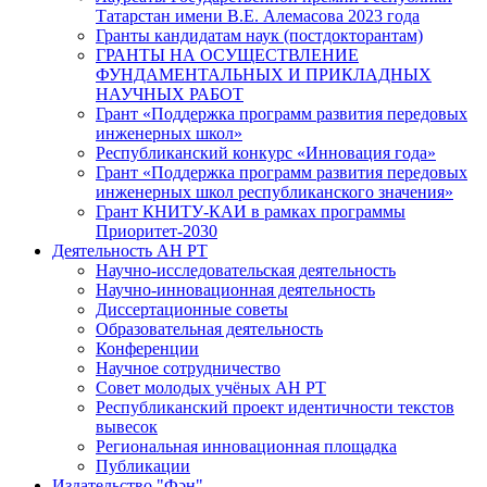
Татарстан имени В.Е. Алемасова 2023 года
Гранты кандидатам наук (постдокторантам)
ГРАНТЫ НА ОСУЩЕСТВЛЕНИЕ
ФУНДАМЕНТАЛЬНЫХ И ПРИКЛАДНЫХ
НАУЧНЫХ РАБОТ
Грант «Поддержка программ развития передовых
инженерных школ»
Республиканский конкурс «Инновация года»
Грант «Поддержка программ развития передовых
инженерных школ республиканского значения»
Грант КНИТУ-КАИ в рамках программы
Приоритет-2030
Деятельность АН РТ
Научно-исследовательская деятельность
Научно-инновационная деятельность
Диссертационные советы
Образовательная деятельность
Конференции
Научное сотрудничество
Совет молодых учёных АН РТ
Республиканский проект идентичности текстов
вывесок
Региональная инновационная площадка
Публикации
Издательство "Фән"