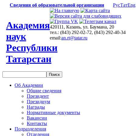
Сведения об образовательной организации
Рус
Тат
Eng
Академия
420111, Казань, ул. Баумана, 20
тел.: (843) 292-02-72, (843) 292-40-34
наук
email:
an.rt@tatar.ru
Республики
Татарстан
Об Академии
Общие сведения
Президент
Президиум
Награды
Нормативные документы
Вакансии
Контакты
Подразделения
Отделения