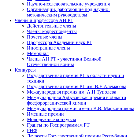
Научно-исследовательские учреждения
Организации, работающие под научно-
методическим руководством
Члены и профессора АН РТ
Действительные члены
Члены-корреспонденты
Почетные члены
Профессора Академии наук РТ
Иностранные члены
Мемориал
Члены АН РТ - участники Великой
Отечественной войны
Конкурсы
Государственная премия РТ в области науки и
техники
Государственная премия РТ им. В.Е.Алемасова
Международная премия им. А.Н.Туполева
Международная Арбузовская премия в области
фосфорорганической химии
Международная премия имени В.В. Марковникова
Именные премии
Молодёжные конкурсы
Гранты по Госпрограммам РТ
РНФ
Лауреаты Государственной премии Республики