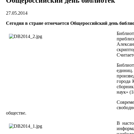
Общероссийский день библиотек
27.05.2014
Сегодня в стране отмечается Общероссийский день библио
Библио
приблиз
Алексан
скрипто
Считает
Библиот
единиц.
произве
города 
сборник
наук» (1
Совреме
свободн
обществе.
В насто
информа
наиболе