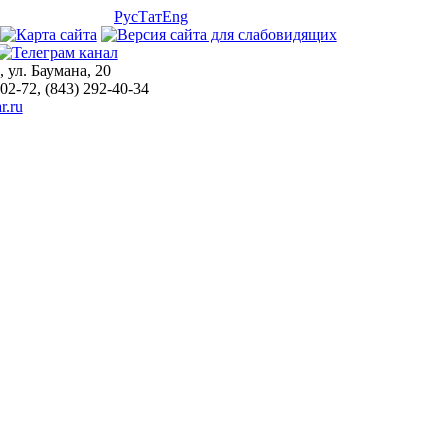
Рус
Тат
Eng
, ул. Баумана, 20
-02-72, (843) 292-40-34
r.ru