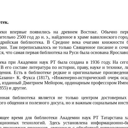
тек.
теки впервые появились на древнем Востоке. Обычно перв
ительно 2500 год до н. э., найденное в храме вавилонского г
дрийская библиотека. В Средние века очагами книжности 
рии. Там переписывалось не только Священное писание и сочи
ся, что самая первая библиотека на Руси была основана Яросла
ека при Академии наук РТ была создана в 1936 году. На сег
 В его составе литература по истории, праву, науке и технике,
дения. Есть в библиотеке редкие и оригинальные произведения
Казани» К. Фукса (1817), «Инженерно-исторический очерк оса
, изданный Дмитрием Мейором, ординарным профессором Импер
855) и другие.
нная библиотека является не только центром достоверных
ого общения и полезного досуга, но и важным социальным инст
ящее время для библиотеки Академии наук РТ Татарстана ха
ционных технологий. Здесь установлена информационно-би
е трудоемких процессов, связанных с обработкой первоисточн