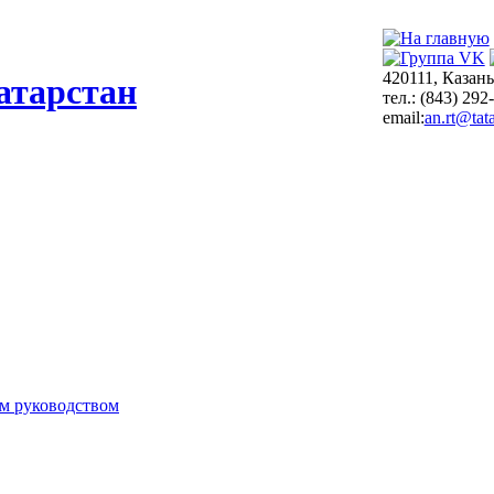
420111, Казань
атарстан
тел.: (843) 292
email:
an.rt@tata
м руководством