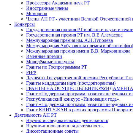
Профессора Академии наук РТ
Иностранные члены
Мемориал
Члены АН РТ - участники Великой Отечественной
Конкурсы
Государственная премия РТ в области науки и техн
Государственная премия РТ им. В.Е.Алемасова
Международная премия им. А.Н.Туполева
Международная Арбузовская премия в области фос
Международная премия имени В.В. Марковникова
Именные премии
Молодёжные конкурсы
Гранты по Госпрограммам РТ
РНФ
Лауреаты Государственной премии Республики Тата
Гранты кандидатам наук (постдокторантам)
ГРАНТЫ НА ОСУЩЕСТВЛЕНИЕ ФУНДАМЕНТА
Грант «Поддержка программ развития передовых 
Республиканский конкурс «Инновация года»
Грант «Поддержка программ развития передовых и
Грант КНИТУ-КАИ в рамках программы Приорите
Деятельность АН РТ
Научно-исследовательская деятельность
Научно-инновационная деятельность
Диссертационные советы