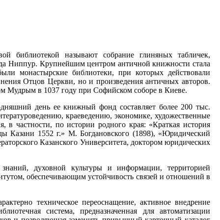
ой библиотекой называют собрание глиняных табличек,
орода Ниппур. Крупнейшим центром античной книжности стала
были монастырские библиотеки, при которых действовали
нения Отцов Церкви, но и произведения античных авторов.
вом Мудрым в 1037 году при Софийском соборе в Киеве.
одняшний день ее книжный фонд составляет более 200 тыс.
 литературоведению, краеведению, экономике, художественные
, в частности, по истории родного края: «Краткая история
ды Казани 1552 г.» М. Богдановского (1898), «Юридический
аторского Казанского Университета, доктором юридических
 знаний, духовной культуры и информации, территорией
итутом, обеспечивающим устойчивость связей и отношений в
рактерно техническое переоснащение, активное внедрение
блиотечная система, предназначенная для автоматизации
иков и позволяющая заменить привычный карточный каталог