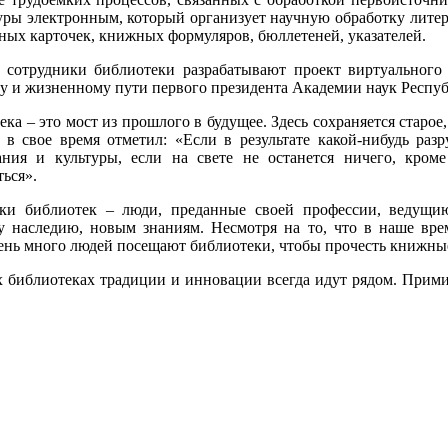
уры электронным, который организует научную обработку литер
ных карточек, книжных формуляров, бюллетеней, указателей.
 сотрудники библиотеки разрабатывают проект виртуального 
у и жизненному пути первого президента Академии наук Респуб
ека – это мост из прошлого в будущее. Здесь сохраняется старое
 в свое время отметил: «Если в результате какой-нибудь раз
ания и культуры, если на свете не останется ничего, кро
ться».
ики библиотек – люди, преданные своей профессии, ведущ
 наследию, новым знаниям. Несмотря на то, что в наше врем
чень много людей посещают библиотеки, чтобы прочесть книжные
 библиотеках традиции и инновации всегда идут рядом. Примит