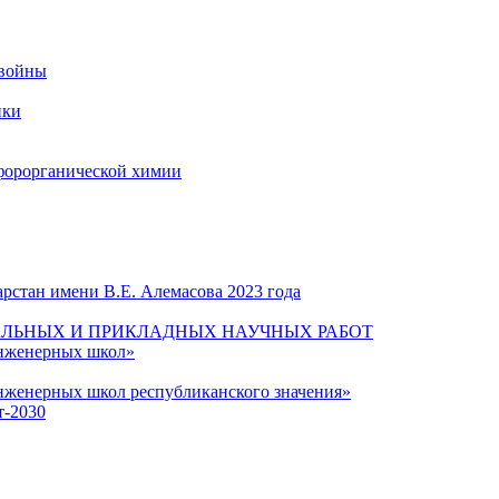
 войны
ики
форорганической химии
рстан имени В.Е. Алемасова 2023 года
ЛЬНЫХ И ПРИКЛАДНЫХ НАУЧНЫХ РАБОТ
инженерных школ»
нженерных школ республиканского значения»
т-2030