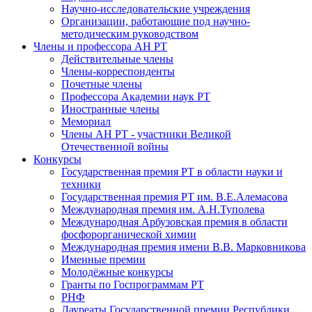
Научно-исследовательские учреждения
Организации, работающие под научно-
методическим руководством
Члены и профессора АН РТ
Действительные члены
Члены-корреспонденты
Почетные члены
Профессора Академии наук РТ
Иностранные члены
Мемориал
Члены АН РТ - участники Великой
Отечественной войны
Конкурсы
Государственная премия РТ в области науки и
техники
Государственная премия РТ им. В.Е.Алемасова
Международная премия им. А.Н.Туполева
Международная Арбузовская премия в области
фосфорорганической химии
Международная премия имени В.В. Марковникова
Именные премии
Молодёжные конкурсы
Гранты по Госпрограммам РТ
РНФ
Лауреаты Государственной премии Республики