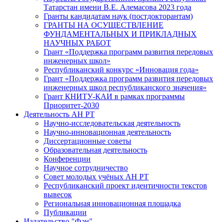
Татарстан имени В.Е. Алемасова 2023 года
Гранты кандидатам наук (постдокторантам)
ГРАНТЫ НА ОСУЩЕСТВЛЕНИЕ
ФУНДАМЕНТАЛЬНЫХ И ПРИКЛАДНЫХ
НАУЧНЫХ РАБОТ
Грант «Поддержка программ развития передовых
инженерных школ»
Республиканский конкурс «Инновация года»
Грант «Поддержка программ развития передовых
инженерных школ республиканского значения»
Грант КНИТУ-КАИ в рамках программы
Приоритет-2030
Деятельность АН РТ
Научно-исследовательская деятельность
Научно-инновационная деятельность
Диссертационные советы
Образовательная деятельность
Конференции
Научное сотрудничество
Совет молодых учёных АН РТ
Республиканский проект идентичности текстов
вывесок
Региональная инновационная площадка
Публикации
Издательство "Фән"