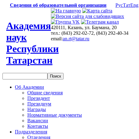
Сведения об образовательной организации
Рус
Тат
Eng
Академия
420111, Казань, ул. Баумана, 20
тел.: (843) 292-02-72, (843) 292-40-34
наук
email:
an.rt@tatar.ru
Республики
Татарстан
Об Академии
Общие сведения
Президент
Президиум
Награды
Нормативные документы
Вакансии
Контакты
Подразделения
Отделения