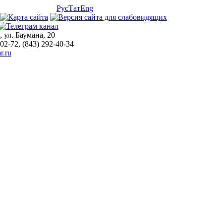
Рус
Тат
Eng
, ул. Баумана, 20
-02-72, (843) 292-40-34
r.ru