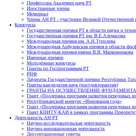
Профессора Академии наук РТ
Иностранные члены
Мемориал
Члены АН РТ - участники Великой Отечественной
Конкурсы
Государственная премия РТ в области науки и техн
Государственная премия РТ им. В.Е.Алемасова
Международная премия им. А.Н.Туполева
Международная Арбузовская премия в области фос
Международная премия имени В.В. Марковникова
Именные премии
Молодёжные конкурсы
Гранты по Госпрограммам РТ
РНФ
Лауреаты Государственной премии Республики Тата
Гранты кандидатам наук (постдокторантам)
ГРАНТЫ НА ОСУЩЕСТВЛЕНИЕ ФУНДАМЕНТА
Грант «Поддержка программ развития передовых 
Республиканский конкурс «Инновация года»
Грант «Поддержка программ развития передовых и
Грант КНИТУ-КАИ в рамках программы Приорите
Деятельность АН РТ
Научно-исследовательская деятельность
Научно-инновационная деятельность
Диссертационные советы