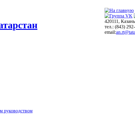
420111, Казань
атарстан
тел.: (843) 292
email:
an.rt@tata
м руководством