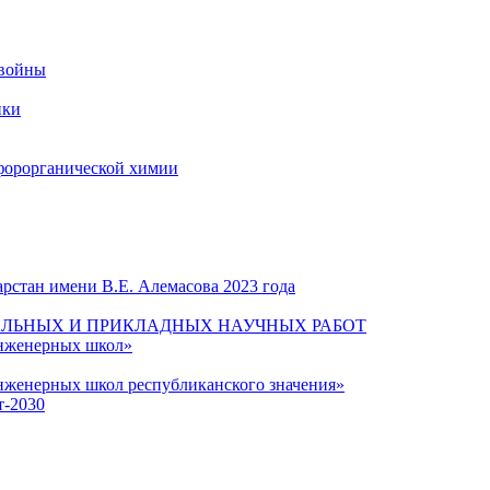
 войны
ики
форорганической химии
рстан имени В.Е. Алемасова 2023 года
ЛЬНЫХ И ПРИКЛАДНЫХ НАУЧНЫХ РАБОТ
инженерных школ»
нженерных школ республиканского значения»
т-2030