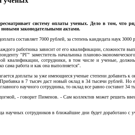
ы ученых
ресматривает систему оплаты ученых. Дело в том, что ря
и с новыми законодательными актами.
плата составляет 7000 рублей, за степень кандидата наук 3000 р
каждого работника зависит от его квалификации, сложности выпо
спонденту "РГ" заместитель начальника планово-экономическо
вой квалификации, сотрудники, в том числе и ученые, должны
о сама работа и как она выполняется".
гается доплаты за уже имеющиеся ученые степени добавить к о
Прибавка в 7 тысяч даст новый оклад в 34 тысячи рублей. Но 
лавного научного сотрудника, то оклад все равно составит 34 т
 догмой, - говорит Пименов. - Сам коллектив может решить ввес
да научных сотрудников в ближайшие дни будет доработано с 