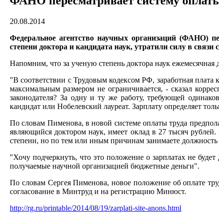
ФАНО пересматривает систему оплат
20.08.2014
Федеральное агентство научных организаций (ФАНО) пе
степени доктора и кандидата наук, утратили силу в связ
Напомним, что за ученую степень доктора наук ежемесячная до
"В соответствии с Трудовым кодексом РФ, заработная плата 
максимальным размером не ограничивается, - сказал корре
законодателя? За одну и ту же работу, требующей одинако
кандидат или Нобелевский лауреат. Зарплату определяет тольк
По словам Пименова, в новой системе оплаты труда предпола
являющийся доктором наук, имеет оклад в 27 тысяч рублей. 
степени, но по тем или иным причинам занимаете должность г
"Хочу подчеркнуть, что это положение о зарплатах не будет
получаемые научной организацией бюджетные деньги".
По словам Сергея Пименова, новое положение об оплате тру
согласование в Минтруд и на регистрацию Минюст.
http://rg.ru/printable/2014/08/19/zarplati-site-anons.html