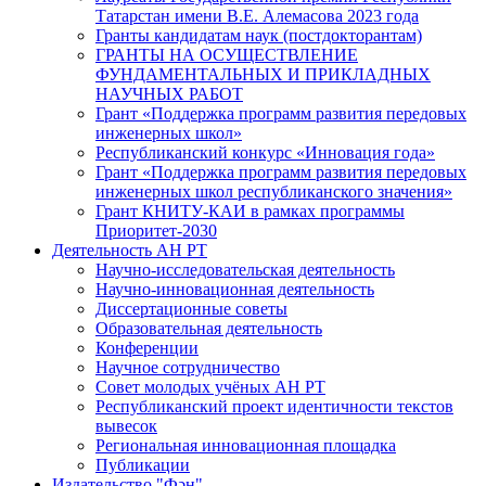
Татарстан имени В.Е. Алемасова 2023 года
Гранты кандидатам наук (постдокторантам)
ГРАНТЫ НА ОСУЩЕСТВЛЕНИЕ
ФУНДАМЕНТАЛЬНЫХ И ПРИКЛАДНЫХ
НАУЧНЫХ РАБОТ
Грант «Поддержка программ развития передовых
инженерных школ»
Республиканский конкурс «Инновация года»
Грант «Поддержка программ развития передовых
инженерных школ республиканского значения»
Грант КНИТУ-КАИ в рамках программы
Приоритет-2030
Деятельность АН РТ
Научно-исследовательская деятельность
Научно-инновационная деятельность
Диссертационные советы
Образовательная деятельность
Конференции
Научное сотрудничество
Совет молодых учёных АН РТ
Республиканский проект идентичности текстов
вывесок
Региональная инновационная площадка
Публикации
Издательство "Фән"