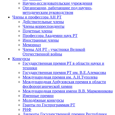
Научно-исследовательские учреждения
Организации, работающие под научно-
методическим руководством
Члены и профессора АН РТ
Действительные члены
Члены-корреспонденты
Почетные члены
Профессора Академии наук РТ
Иностранные члены
Мемориал
Члены АН РТ - участники Великой
Отечественной войны
Конкурсы
Государственная премия РТ в области науки и
техники
Государственная премия РТ им. В.Е.Алемасова
Международная премия им. А.Н.Туполева
Международная Арбузовская премия в области
фосфорорганической химии
Международная премия имени В.В. Марковникова
Именные премии
Молодёжные конкурсы
Гранты по Госпрограммам РТ
РНФ
Лауреаты Государственной премии Республики