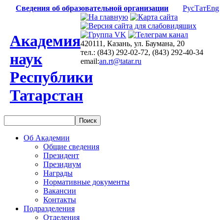
Сведения об образовательной организации
Рус
Тат
Eng
Академия
420111, Казань, ул. Баумана, 20
тел.: (843) 292-02-72, (843) 292-40-34
наук
email:
an.rt@tatar.ru
Республики
Татарстан
Об Академии
Общие сведения
Президент
Президиум
Награды
Нормативные документы
Вакансии
Контакты
Подразделения
Отделения