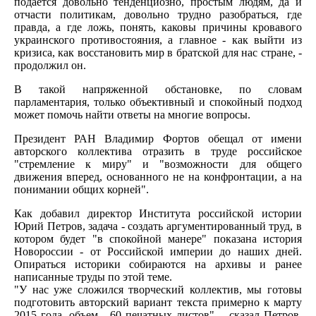
подается довольно тенденциозно, простым людям, да и
отчасти политикам, довольно трудно разобраться, где
правда, а где ложь, понять, каковы причины кровавого
украинского противостояния, а главное - как выйти из
кризиса, как восстановить мир в братской для нас стране, -
продолжил он.
В такой напряженной обстановке, по словам
парламентария, только объективный и спокойный подход
может помочь найти ответы на многие вопросы.
Президент РАН Владимир Фортов обещал от имени
авторского коллектива отразить в труде российское
"стремление к миру" и "возможности для общего
движения вперед, основанного не на конфронтации, а на
понимании общих корней".
Как добавил директор Института российской истории
Юрий Петров, задача - создать аргументированный труд, в
котором будет "в спокойной манере" показана история
Новороссии - от Российской империи до наших дней.
Опираться историки собираются на архивы и ранее
написанные труды по этой теме.
"У нас уже сложился творческий коллектив, мы готовы
подготовить авторский вариант текста примерно к марту
2015 года, объем - 60 печатных листов", - сказал Петров.