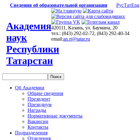
Сведения об образовательной организации
Рус
Тат
Eng
Академия
420111, Казань, ул. Баумана, 20
тел.: (843) 292-02-72, (843) 292-40-34
наук
email:
an.rt@tatar.ru
Республики
Татарстан
Об Академии
Общие сведения
Президент
Президиум
Награды
Нормативные документы
Вакансии
Контакты
Подразделения
Отделения