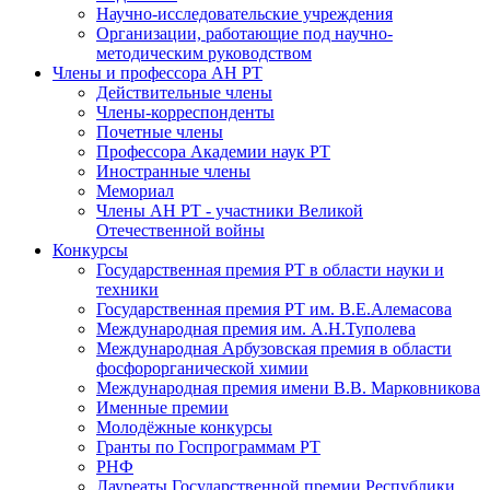
Научно-исследовательские учреждения
Организации, работающие под научно-
методическим руководством
Члены и профессора АН РТ
Действительные члены
Члены-корреспонденты
Почетные члены
Профессора Академии наук РТ
Иностранные члены
Мемориал
Члены АН РТ - участники Великой
Отечественной войны
Конкурсы
Государственная премия РТ в области науки и
техники
Государственная премия РТ им. В.Е.Алемасова
Международная премия им. А.Н.Туполева
Международная Арбузовская премия в области
фосфорорганической химии
Международная премия имени В.В. Марковникова
Именные премии
Молодёжные конкурсы
Гранты по Госпрограммам РТ
РНФ
Лауреаты Государственной премии Республики