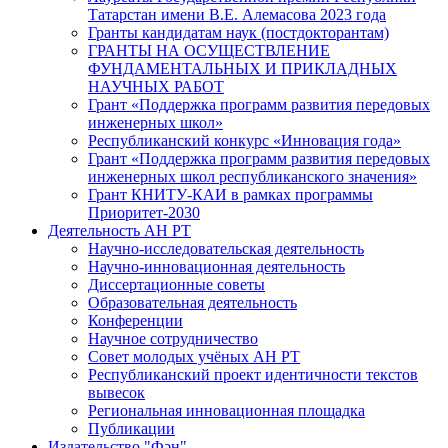
Татарстан имени В.Е. Алемасова 2023 года
Гранты кандидатам наук (постдокторантам)
ГРАНТЫ НА ОСУЩЕСТВЛЕНИЕ
ФУНДАМЕНТАЛЬНЫХ И ПРИКЛАДНЫХ
НАУЧНЫХ РАБОТ
Грант «Поддержка программ развития передовых
инженерных школ»
Республиканский конкурс «Инновация года»
Грант «Поддержка программ развития передовых
инженерных школ республиканского значения»
Грант КНИТУ-КАИ в рамках программы
Приоритет-2030
Деятельность АН РТ
Научно-исследовательская деятельность
Научно-инновационная деятельность
Диссертационные советы
Образовательная деятельность
Конференции
Научное сотрудничество
Совет молодых учёных АН РТ
Республиканский проект идентичности текстов
вывесок
Региональная инновационная площадка
Публикации
Издательство "Фән"