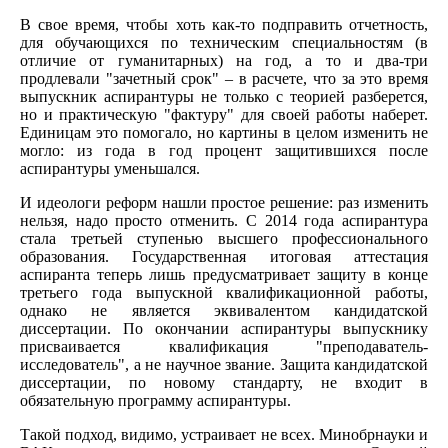
В свое время, чтобы хоть как-то подправить отчетность,
для обучающихся по техническим специальностям (в
отличие от гуманитарных) на год, а то и два-три
продлевали "зачетный срок" – в расчете, что за это время
выпускник аспирантуры не только с теорией разберется,
но и практическую "фактуру" для своей работы наберет.
Единицам это помогало, но картины в целом изменить не
могло: из года в год процент защитившихся после
аспирантуры уменьшался.
И идеологи реформ нашли простое решение: раз изменить
нельзя, надо просто отменить. С 2014 года аспирантура
стала третьей ступенью высшего профессионального
образования. Государственная итоговая аттестация
аспиранта теперь лишь предусматривает защиту в конце
третьего года выпускной квалификационной работы,
однако не является эквивалентом кандидатской
диссертации. По окончании аспирантуры выпускнику
присваивается квалификация "преподаватель-
исследователь", а не научное звание. Защита кандидатской
диссертации, по новому стандарту, не входит в
обязательную программу аспирантуры.
Такой подход, видимо, устраивает не всех. Минобрнауки и