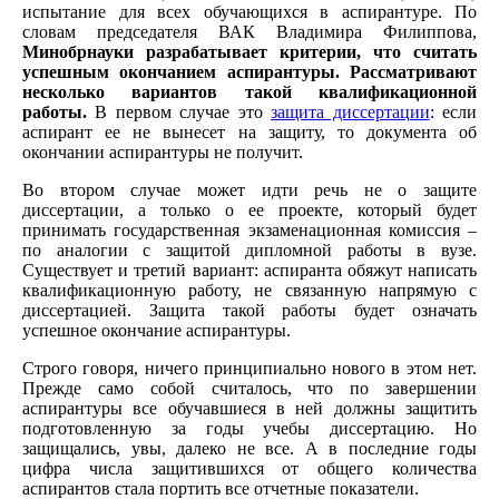
испытание для всех обучающихся в аспирантуре. По
словам председателя ВАК Владимира Филиппова,
Минобрнауки разрабатывает критерии, что считать
успешным окончанием аспирантуры.
Рассматривают
несколько вариантов такой квалификационной
работы.
В первом случае это
защита диссертации
: если
аспирант ее не вынесет на защиту, то документа об
окончании аспирантуры не получит.
Во втором случае может идти речь не о защите
диссертации, а только о ее проекте, который будет
принимать государственная экзаменационная комиссия –
по аналогии с защитой дипломной работы в вузе.
Существует и третий вариант: аспиранта обяжут написать
квалификационную работу, не связанную напрямую с
диссертацией. Защита такой работы будет означать
успешное окончание аспирантуры.
Строго говоря, ничего принципиально нового в этом нет.
Прежде само собой считалось, что по завершении
аспирантуры все обучавшиеся в ней должны защитить
подготовленную за годы учебы диссертацию. Но
защищались, увы, далеко не все. А в последние годы
цифра числа защитившихся от общего количества
аспирантов стала портить все отчетные показатели.