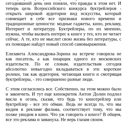
сегодняшний день они поняли, что правды в этом нет. И
теперь цель Всероссийского конкурса буктрейлеров -
открыть широкой аудитории вид искусства, который
совмещает в себе все признаки нового времени и
традиционные ценности: модные гаджеты, кино, рекламу,
Интернет и литературу. Буктрейлеры, по их мнению,
нужны, чтобы вызвать интерес к книге у тех, кто не читает
сейчас. А те, кто не мыслит свою жизнь без литературы, с
их помощью найдут новый способ самовыражения.
Елизавета Александрова-Зорина на встрече говорила не
как писатель, а как пиарщик одного из московских
издательств. По ее словам, издательствам сегодня
абсолютно невыгодно вкладываться в эти короткие
ролики, так как аудитория, читающая книги и смотрящая
буктрейлеры, - это совершенно разные люди.
С этим согласились все. Собственно, на этом можно было
и закончить. И тут еще кинокритик Антон Долин подлил
масла в огонь, сказав, что будь то кинотрейлер или
буктрейлер - все это обман. Ведь не всегда то, что мы
видим в рекламе фильма, соответствует тому, что мы
позже увидим в кино. Что уж говорить о книге? В общем,
все это реклама и замануха. Не верь глазам своим.