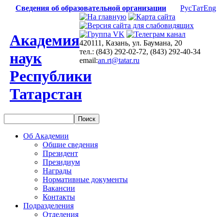
Сведения об образовательной организации
Рус
Тат
Eng
Академия
420111, Казань, ул. Баумана, 20
тел.: (843) 292-02-72, (843) 292-40-34
наук
email:
an.rt@tatar.ru
Республики
Татарстан
Об Академии
Общие сведения
Президент
Президиум
Награды
Нормативные документы
Вакансии
Контакты
Подразделения
Отделения