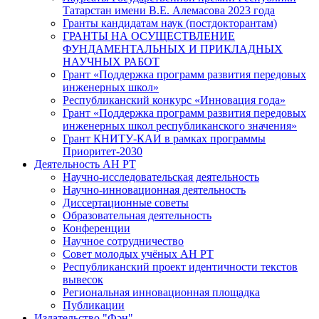
Татарстан имени В.Е. Алемасова 2023 года
Гранты кандидатам наук (постдокторантам)
ГРАНТЫ НА ОСУЩЕСТВЛЕНИЕ
ФУНДАМЕНТАЛЬНЫХ И ПРИКЛАДНЫХ
НАУЧНЫХ РАБОТ
Грант «Поддержка программ развития передовых
инженерных школ»
Республиканский конкурс «Инновация года»
Грант «Поддержка программ развития передовых
инженерных школ республиканского значения»
Грант КНИТУ-КАИ в рамках программы
Приоритет-2030
Деятельность АН РТ
Научно-исследовательская деятельность
Научно-инновационная деятельность
Диссертационные советы
Образовательная деятельность
Конференции
Научное сотрудничество
Совет молодых учёных АН РТ
Республиканский проект идентичности текстов
вывесок
Региональная инновационная площадка
Публикации
Издательство "Фән"