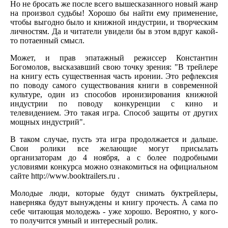
Но не бросать же после всего вышесказанного новый жанр
на произвол судьбы! Хорошо бы найти ему применение,
чтобы выгодно было и книжной индустрии, и творческим
личностям. Да и читатели увидели бы в этом вдруг какой-
то потаенный смысл.
Может, и прав эпатажный режиссер Константин
Богомолов, высказавший свою точку зрения: "В трейлере
на книгу есть существенная часть иронии. Это рефлексия
по поводу самого существования книги в современной
культуре, один из способов иронизирования книжной
индустрии по поводу конкуренции с кино и
телевидением. Это такая игра. Способ защиты от других
мощных индустрий".
В таком случае, пусть эта игра продолжается и дальше.
Свои ролики все желающие могут присылать
организаторам до 4 ноября, а с более подробными
условиями конкурса можно ознакомиться на официальном
сайте http://www.booktrailers.ru .
Молодые люди, которые будут снимать буктрейлеры,
наверняка будут вынуждены и книгу прочесть. А сама по
себе читающая молодежь - уже хорошо. Вероятно, у кого-
то получится умный и интересный ролик.