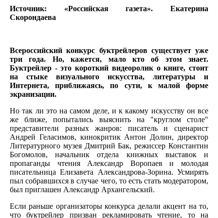
Источник: «Российская газета». Екатерина
Скорондаева
Всероссийский конкурс буктрейлеров существует уже
три года. Но, кажется, мало кто об этом знает.
Буктрейлер - это короткий видеоролик о книге, стоит
на стыке визуального искусства, литературы и
Интернета, приближаясь, по сути, к малой форме
экранизации.
Но так ли это на самом деле, и к какому искусству он все
же ближе, попытались выяснить на "круглом столе"
представители разных жанров: писатель и сценарист
Андрей Геласимов, кинокритик Антон Долин, директор
Литературного музея Дмитрий Бак, режиссер Константин
Богомолов, начальник отдела книжных выставок и
пропаганды чтения Александр Воропаев и молодая
писательница Елизавета Александрова-Зорина. Усмирять
пыл собравшихся в случае чего, то есть стать модератором,
был приглашен Александр Архангельский.
Если раньше организаторы конкурса делали акцент на то,
что буктрейлер призван рекламировать чтение, то на