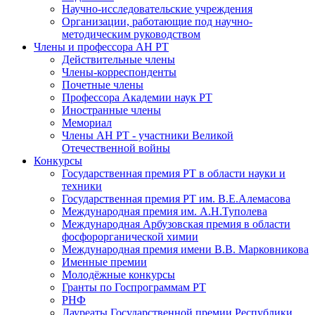
Научно-исследовательские учреждения
Организации, работающие под научно-
методическим руководством
Члены и профессора АН РТ
Действительные члены
Члены-корреспонденты
Почетные члены
Профессора Академии наук РТ
Иностранные члены
Мемориал
Члены АН РТ - участники Великой
Отечественной войны
Конкурсы
Государственная премия РТ в области науки и
техники
Государственная премия РТ им. В.Е.Алемасова
Международная премия им. А.Н.Туполева
Международная Арбузовская премия в области
фосфорорганической химии
Международная премия имени В.В. Марковникова
Именные премии
Молодёжные конкурсы
Гранты по Госпрограммам РТ
РНФ
Лауреаты Государственной премии Республики