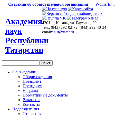
Сведения об образовательной организации
Рус
Тат
Eng
Академия
420111, Казань, ул. Баумана, 20
тел.: (843) 292-02-72, (843) 292-40-34
наук
email:
an.rt@tatar.ru
Республики
Татарстан
Об Академии
Общие сведения
Президент
Президиум
Награды
Нормативные документы
Вакансии
Контакты
Подразделения
Отделения