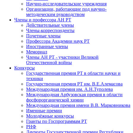
Научно-исследовательские учреждения
Организации, работающие под научно-
методическим руководством
Члены и профессора АН РТ
Действительные члены
Члены-корреспонденты
Почетные члены
Профессора Академии наук РТ
Иностранные члены
Мемориал
Члены АН РТ - участники Великой
Отечественной войны
Конкурсы
Государственная премия РТ в области науки и
техники
Государственная премия РТ им. В.Е.Алемасова
Международная премия им. А.Н.Туполева
Международная Арбузовская премия в области
фосфорорганической химии
Международная премия имени В.В. Марковникова
Именные премии
Молодёжные конкурсы
Гранты по Госпрограммам РТ
РНФ
Лауреаты Государственной премии Республики