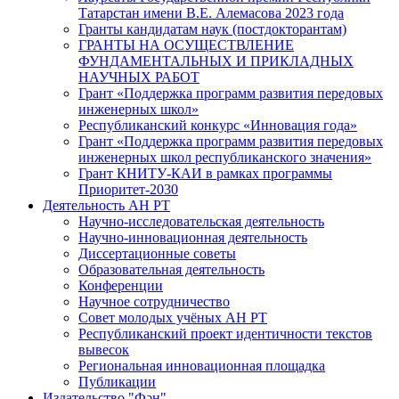
Татарстан имени В.Е. Алемасова 2023 года
Гранты кандидатам наук (постдокторантам)
ГРАНТЫ НА ОСУЩЕСТВЛЕНИЕ
ФУНДАМЕНТАЛЬНЫХ И ПРИКЛАДНЫХ
НАУЧНЫХ РАБОТ
Грант «Поддержка программ развития передовых
инженерных школ»
Республиканский конкурс «Инновация года»
Грант «Поддержка программ развития передовых
инженерных школ республиканского значения»
Грант КНИТУ-КАИ в рамках программы
Приоритет-2030
Деятельность АН РТ
Научно-исследовательская деятельность
Научно-инновационная деятельность
Диссертационные советы
Образовательная деятельность
Конференции
Научное сотрудничество
Совет молодых учёных АН РТ
Республиканский проект идентичности текстов
вывесок
Региональная инновационная площадка
Публикации
Издательство "Фән"