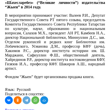
«Шәхесләребез» (“Великие личности”) издательства
“Жыен” в 2014 году.
В мероприятии принимают участие: Валеев Р.И., Депутат
Государственного Совета РТ пятого созыва, председатель
Комитета Государственного Совета Республики Татарстан
по культуре, науке, образованию и национальным
вопросам, Салахов М.Х., президент АН РТ, Камбеев Н.А.,
диектор Национальной библиотеки, Миннуллин Д.С., зав.
Отделом рукописей и редких книг Библиотеки им.
Лобачевского, Усманова Д.М., профессор КФУ (дочь),
Хакимов Р.С., директор института исторрии им. Ш.
Марджани, Сафиуллин Ф.Ш., общественный деятель,
Хайрединов Р.Р., директор института востоковедения КФУ,
Гизязов И.А., профессор КФУ. Шакиров А.Ш., народный
артист.
Фондом “Жыен” будет организована продажа книги.
Язык: Русский
Поделиться в соцсетях: