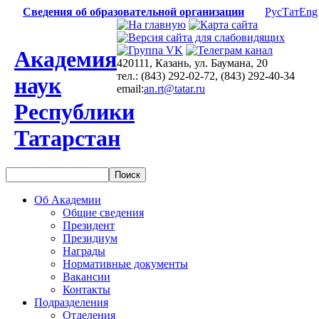
Сведения об образовательной организации
Рус
Тат
Eng
Академия
420111, Казань, ул. Баумана, 20
тел.: (843) 292-02-72, (843) 292-40-34
наук
email:
an.rt@tatar.ru
Республики
Татарстан
Об Академии
Общие сведения
Президент
Президиум
Награды
Нормативные документы
Вакансии
Контакты
Подразделения
Отделения