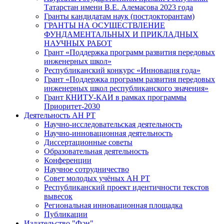
Татарстан имени В.Е. Алемасова 2023 года
Гранты кандидатам наук (постдокторантам)
ГРАНТЫ НА ОСУЩЕСТВЛЕНИЕ
ФУНДАМЕНТАЛЬНЫХ И ПРИКЛАДНЫХ
НАУЧНЫХ РАБОТ
Грант «Поддержка программ развития передовых
инженерных школ»
Республиканский конкурс «Инновация года»
Грант «Поддержка программ развития передовых
инженерных школ республиканского значения»
Грант КНИТУ-КАИ в рамках программы
Приоритет-2030
Деятельность АН РТ
Научно-исследовательская деятельность
Научно-инновационная деятельность
Диссертационные советы
Образовательная деятельность
Конференции
Научное сотрудничество
Совет молодых учёных АН РТ
Республиканский проект идентичности текстов
вывесок
Региональная инновационная площадка
Публикации
Издательство "Фән"