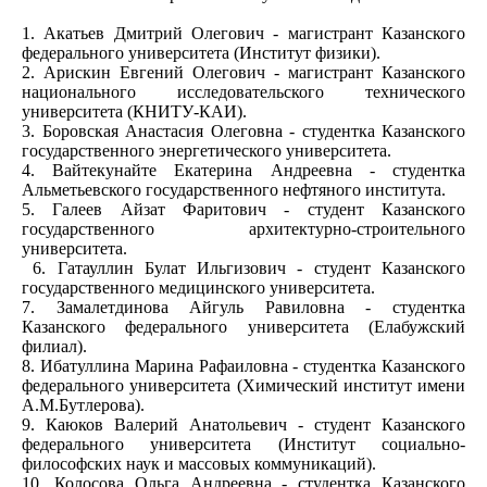
1. Акатьев Дмитрий Олегович - магистрант Казанского
федерального университета (Институт физики).
2. Арискин Евгений Олегович - магистрант Казанского
национального исследовательского технического
университета (КНИТУ-КАИ).
3. Боровская Анастасия Олеговна - студентка Казанского
государственного энергетического университета.
4. Вайтекунайте Екатерина Андреевна - студентка
Альметьевского государственного нефтяного института.
5. Галеев Айзат Фаритович - студент Казанского
государственного архитектурно-строительного
университета.
6. Гатауллин Булат Ильгизович - студент Казанского
государственного медицинского университета.
7. Замалетдинова Айгуль Равиловна - студентка
Казанского федерального университета (Елабужский
филиал).
8. Ибатуллина Марина Рафаиловна - студентка Казанского
федерального университета (Химический институт имени
А.М.Бутлерова).
9. Каюков Валерий Анатольевич - студент Казанского
федерального университета (Институт социально-
философских наук и массовых коммуникаций).
10. Колосова Ольга Андреевна - студентка Казанского