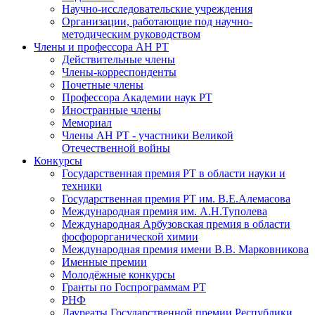
Научно-исследовательские учреждения
Организации, работающие под научно-
методическим руководством
Члены и профессора АН РТ
Действительные члены
Члены-корреспонденты
Почетные члены
Профессора Академии наук РТ
Иностранные члены
Мемориал
Члены АН РТ - участники Великой
Отечественной войны
Конкурсы
Государственная премия РТ в области науки и
техники
Государственная премия РТ им. В.Е.Алемасова
Международная премия им. А.Н.Туполева
Международная Арбузовская премия в области
фосфорорганической химии
Международная премия имени В.В. Марковникова
Именные премии
Молодёжные конкурсы
Гранты по Госпрограммам РТ
РНФ
Лауреаты Государственной премии Республики