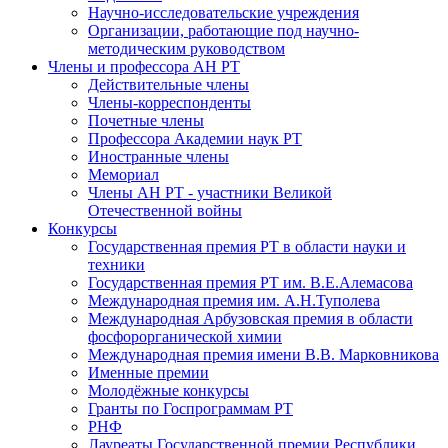
Научно-исследовательские учреждения
Организации, работающие под научно-
методическим руководством
Члены и профессора АН РТ
Действительные члены
Члены-корреспонденты
Почетные члены
Профессора Академии наук РТ
Иностранные члены
Мемориал
Члены АН РТ - участники Великой
Отечественной войны
Конкурсы
Государственная премия РТ в области науки и
техники
Государственная премия РТ им. В.Е.Алемасова
Международная премия им. А.Н.Туполева
Международная Арбузовская премия в области
фосфорорганической химии
Международная премия имени В.В. Марковникова
Именные премии
Молодёжные конкурсы
Гранты по Госпрограммам РТ
РНФ
Лауреаты Государственной премии Республики