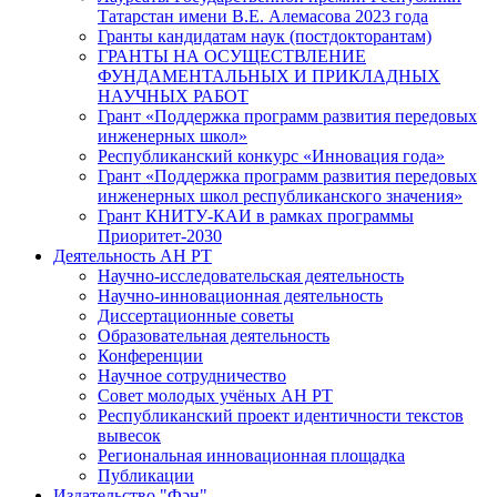
Татарстан имени В.Е. Алемасова 2023 года
Гранты кандидатам наук (постдокторантам)
ГРАНТЫ НА ОСУЩЕСТВЛЕНИЕ
ФУНДАМЕНТАЛЬНЫХ И ПРИКЛАДНЫХ
НАУЧНЫХ РАБОТ
Грант «Поддержка программ развития передовых
инженерных школ»
Республиканский конкурс «Инновация года»
Грант «Поддержка программ развития передовых
инженерных школ республиканского значения»
Грант КНИТУ-КАИ в рамках программы
Приоритет-2030
Деятельность АН РТ
Научно-исследовательская деятельность
Научно-инновационная деятельность
Диссертационные советы
Образовательная деятельность
Конференции
Научное сотрудничество
Совет молодых учёных АН РТ
Республиканский проект идентичности текстов
вывесок
Региональная инновационная площадка
Публикации
Издательство "Фән"