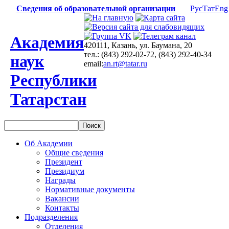
Сведения об образовательной организации
Рус
Тат
Eng
Академия
420111, Казань, ул. Баумана, 20
тел.: (843) 292-02-72, (843) 292-40-34
наук
email:
an.rt@tatar.ru
Республики
Татарстан
Об Академии
Общие сведения
Президент
Президиум
Награды
Нормативные документы
Вакансии
Контакты
Подразделения
Отделения