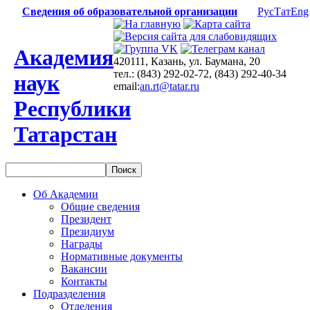
Сведения об образовательной организации
Рус
Тат
Eng
Академия
420111, Казань, ул. Баумана, 20
тел.: (843) 292-02-72, (843) 292-40-34
наук
email:
an.rt@tatar.ru
Республики
Татарстан
Об Академии
Общие сведения
Президент
Президиум
Награды
Нормативные документы
Вакансии
Контакты
Подразделения
Отделения