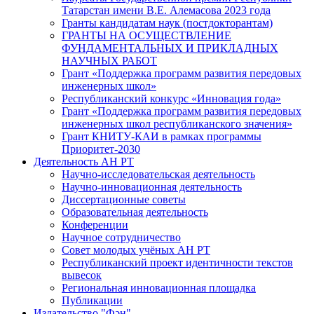
Татарстан имени В.Е. Алемасова 2023 года
Гранты кандидатам наук (постдокторантам)
ГРАНТЫ НА ОСУЩЕСТВЛЕНИЕ
ФУНДАМЕНТАЛЬНЫХ И ПРИКЛАДНЫХ
НАУЧНЫХ РАБОТ
Грант «Поддержка программ развития передовых
инженерных школ»
Республиканский конкурс «Инновация года»
Грант «Поддержка программ развития передовых
инженерных школ республиканского значения»
Грант КНИТУ-КАИ в рамках программы
Приоритет-2030
Деятельность АН РТ
Научно-исследовательская деятельность
Научно-инновационная деятельность
Диссертационные советы
Образовательная деятельность
Конференции
Научное сотрудничество
Совет молодых учёных АН РТ
Республиканский проект идентичности текстов
вывесок
Региональная инновационная площадка
Публикации
Издательство "Фән"