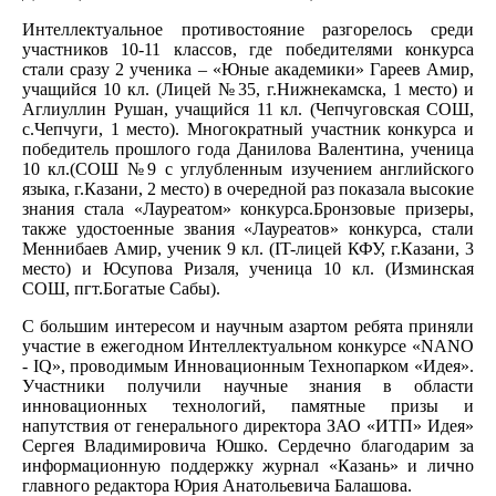
Интеллектуальное противостояние разгорелось среди
участников 10-11 классов, где победителями конкурса
стали сразу 2 ученика – «Юные академики» Гареев Амир,
учащийся 10 кл. (Лицей №35, г.Нижнекамска, 1 место) и
Аглиуллин Рушан, учащийся 11 кл. (Чепчуговская СОШ,
с.Чепчуги, 1 место). Многократный участник конкурса и
победитель прошлого года Данилова Валентина, ученица
10 кл.(СОШ №9 с углубленным изучением английского
языка, г.Казани, 2 место) в очередной раз показала высокие
знания стала «Лауреатом» конкурса.Бронзовые призеры,
также удостоенные звания «Лауреатов» конкурса, стали
Меннибаев Амир, ученик 9 кл. (IT-лицей КФУ, г.Казани, 3
место) и Юсупова Ризаля, ученица 10 кл. (Изминская
СОШ, пгт.Богатые Сабы).
С большим интересом и научным азартом ребята приняли
участие в ежегодном Интеллектуальном конкурсе «NANO
- IQ», проводимым Инновационным Технопарком «Идея».
Участники получили научные знания в области
инновационных технологий, памятные призы и
напутствия от генерального директора ЗАО «ИТП» Идея»
Сергея Владимировича Юшко. Сердечно благодарим за
информационную поддержку журнал «Казань» и лично
главного редактора Юрия Анатольевича Балашова.