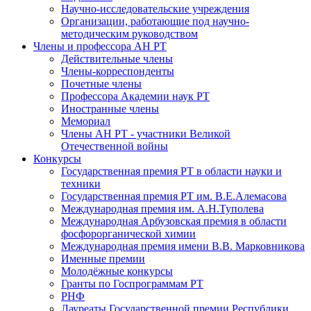
Научно-исследовательские учреждения
Организации, работающие под научно-
методическим руководством
Члены и профессора АН РТ
Действительные члены
Члены-корреспонденты
Почетные члены
Профессора Академии наук РТ
Иностранные члены
Мемориал
Члены АН РТ - участники Великой
Отечественной войны
Конкурсы
Государственная премия РТ в области науки и
техники
Государственная премия РТ им. В.Е.Алемасова
Международная премия им. А.Н.Туполева
Международная Арбузовская премия в области
фосфорорганической химии
Международная премия имени В.В. Марковникова
Именные премии
Молодёжные конкурсы
Гранты по Госпрограммам РТ
РНФ
Лауреаты Государственной премии Республики