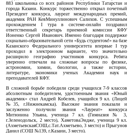
883 школьника со всех районов Республики Татарстан и
города Казани. Конкурс торжественно открыл почетный
Президент конкурса, лауреат международных премий,
академик РАН КевМинуллинович Салихов. С успешным
прохождением I тура в системе-онлайн поздравил
ответственный секретарь приемной комиссии КФУ
Ионенко Сергей Иванович. Именно благодаря поддержке
социально-образовательной сети «Будь студентом!» на базе
Казанского Федерального университета впервые I тур
проходил в электронном варианте, что значительно
расширило географию участников конкурса. Ребята
уверенно отвечали на сложные вопросы по физике,
астрономии, химии, биологии, а также истории,
литературе, экономики ученых Академии наук и
преподавателей КФУ.
В сложной борьбе победили среди учащихся 7-9 классов
абсолютным победителем, удостоенным звания «Юный
академик» стал Андрей Кобелев, учащийся 9 кл. (Лицей
№35, г.Нижнекамска). Высокие знания показали и
заслуженно получили звания «Лауреат» конкурса
Митюнина Ульяна, ученица 7 кл. (Гимназия № 3,
г.Зеленодольск, 2 место), ХаметоваЭндже, ученица 9 кл.
(АхметьевскаяСОШ,с.Тат.Ахметьево, 3 место) и Прыгунов
Данил (СОШ №139, г.Казани, 3 место).