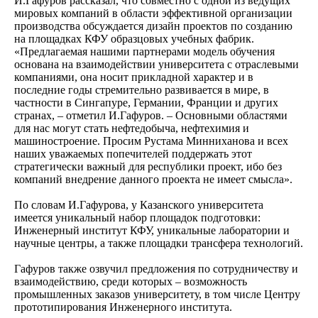
И.Гафуров рассказал, что совместно с одной из ведущих
мировых компаний в области эффективной организации
производства обсуждается дизайн проектов по созданию
на площадках КФУ образцовых учебных фабрик.
«Предлагаемая нашими партнерами модель обучения
основана на взаимодействии университета с отраслевыми
компаниями, она носит прикладной характер и в
последние годы стремительно развивается в мире, в
частности в Сингапуре, Германии, Франции и других
странах, – отметил И.Гафуров. – Основными областями
для нас могут стать нефтедобыча, нефтехимия и
машиностроение. Просим Рустама Минниханова и всех
наших уважаемых попечителей поддержать этот
стратегически важный для республики проект, ибо без
компаний внедрение данного проекта не имеет смысла».
По словам И.Гафурова, у Казанского университета
имеется уникальный набор площадок подготовки:
Инженерный институт КФУ, уникальные лаборатории и
научные центры, а также площадки трансфера технологий.
Гафуров также озвучил предложения по сотрудничеству и
взаимодействию, среди которых – возможность
промышленных заказов университету, в том числе Центру
прототипирования Инженерного института.