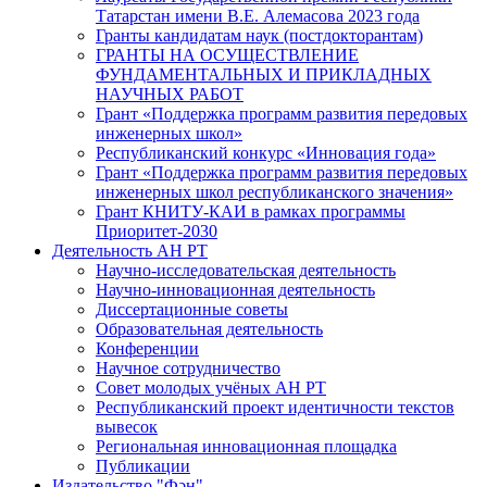
Татарстан имени В.Е. Алемасова 2023 года
Гранты кандидатам наук (постдокторантам)
ГРАНТЫ НА ОСУЩЕСТВЛЕНИЕ
ФУНДАМЕНТАЛЬНЫХ И ПРИКЛАДНЫХ
НАУЧНЫХ РАБОТ
Грант «Поддержка программ развития передовых
инженерных школ»
Республиканский конкурс «Инновация года»
Грант «Поддержка программ развития передовых
инженерных школ республиканского значения»
Грант КНИТУ-КАИ в рамках программы
Приоритет-2030
Деятельность АН РТ
Научно-исследовательская деятельность
Научно-инновационная деятельность
Диссертационные советы
Образовательная деятельность
Конференции
Научное сотрудничество
Совет молодых учёных АН РТ
Республиканский проект идентичности текстов
вывесок
Региональная инновационная площадка
Публикации
Издательство "Фән"