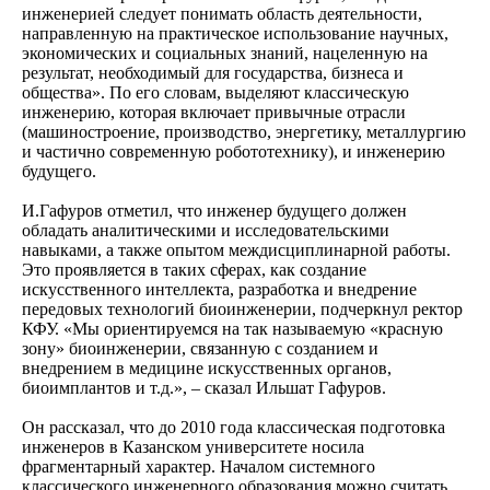
инженерией следует понимать область деятельности,
направленную на практическое использование научных,
экономических и социальных знаний, нацеленную на
результат, необходимый для государства, бизнеса и
общества». По его словам, выделяют классическую
инженерию, которая включает привычные отрасли
(машиностроение, производство, энергетику, металлургию
и частично современную робототехнику), и инженерию
будущего.
И.Гафуров отметил, что инженер будущего должен
обладать аналитическими и исследовательскими
навыками, а также опытом междисциплинарной работы.
Это проявляется в таких сферах, как создание
искусственного интеллекта, разработка и внедрение
передовых технологий биоинженерии, подчеркнул ректор
КФУ. «Мы ориентируемся на так называемую «красную
зону» биоинженерии, связанную с созданием и
внедрением в медицине искусственных органов,
биоимплантов и т.д.», – сказал Ильшат Гафуров.
Он рассказал, что до 2010 года классическая подготовка
инженеров в Казанском университете носила
фрагментарный характер. Началом системного
классического инженерного образования можно считать