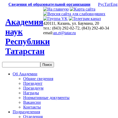
Сведения об образовательной организации
Рус
Тат
Eng
Академия
420111, Казань, ул. Баумана, 20
тел.: (843) 292-02-72, (843) 292-40-34
наук
email:
an.rt@tatar.ru
Республики
Татарстан
Об Академии
Общие сведения
Президент
Президиум
Награды
Нормативные документы
Вакансии
Контакты
Подразделения
Отделения