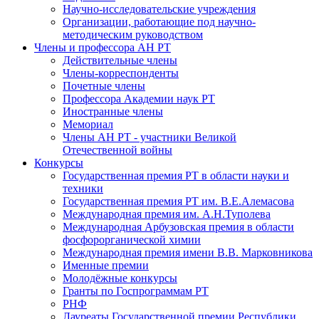
Научно-исследовательские учреждения
Организации, работающие под научно-
методическим руководством
Члены и профессора АН РТ
Действительные члены
Члены-корреспонденты
Почетные члены
Профессора Академии наук РТ
Иностранные члены
Мемориал
Члены АН РТ - участники Великой
Отечественной войны
Конкурсы
Государственная премия РТ в области науки и
техники
Государственная премия РТ им. В.Е.Алемасова
Международная премия им. А.Н.Туполева
Международная Арбузовская премия в области
фосфорорганической химии
Международная премия имени В.В. Марковникова
Именные премии
Молодёжные конкурсы
Гранты по Госпрограммам РТ
РНФ
Лауреаты Государственной премии Республики