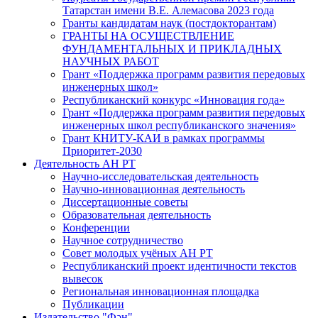
Татарстан имени В.Е. Алемасова 2023 года
Гранты кандидатам наук (постдокторантам)
ГРАНТЫ НА ОСУЩЕСТВЛЕНИЕ
ФУНДАМЕНТАЛЬНЫХ И ПРИКЛАДНЫХ
НАУЧНЫХ РАБОТ
Грант «Поддержка программ развития передовых
инженерных школ»
Республиканский конкурс «Инновация года»
Грант «Поддержка программ развития передовых
инженерных школ республиканского значения»
Грант КНИТУ-КАИ в рамках программы
Приоритет-2030
Деятельность АН РТ
Научно-исследовательская деятельность
Научно-инновационная деятельность
Диссертационные советы
Образовательная деятельность
Конференции
Научное сотрудничество
Совет молодых учёных АН РТ
Республиканский проект идентичности текстов
вывесок
Региональная инновационная площадка
Публикации
Издательство "Фән"