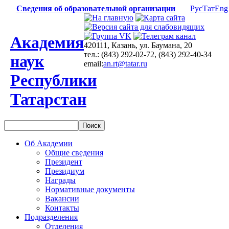
Сведения об образовательной организации
Рус
Тат
Eng
Академия
420111, Казань, ул. Баумана, 20
тел.: (843) 292-02-72, (843) 292-40-34
наук
email:
an.rt@tatar.ru
Республики
Татарстан
Об Академии
Общие сведения
Президент
Президиум
Награды
Нормативные документы
Вакансии
Контакты
Подразделения
Отделения