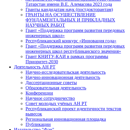
Татарстан имени В.Е. Алемасова 2023 года
Гранты кандидатам наук (постдокторантам)
ГРАНТЫ НА ОСУЩЕСТВЛЕНИЕ
ФУНДАМЕНТАЛЬНЫХ И ПРИКЛАДНЫХ
НАУЧНЫХ РАБОТ
Грант «Поддержка программ развития передовых
инженерных школ»
Республиканский конкурс «Инновация года»
Грант «Поддержка программ развития передовых
инженерных школ республиканского значения»
Грант КНИТУ-КАИ в рамках программы
Приоритет-2030
Деятельность АН РТ
Научно-исследовательская деятельность
Научно-инновационная деятельность
Диссертационные советы
Образовательная деятельность
Конференции
Научное сотрудничество
Совет молодых учёных АН РТ
Республиканский проект идентичности текстов
вывесок
Региональная инновационная площадка
Публикации
Издательство "Фән"