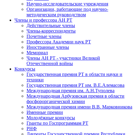
Научно-исследовательские учреждения
Организации, работающие под научно-
методическим руководством
Члены и профессора АН РТ
Действительные члены
Члены-корреспонденты
Почетные члены
Профессора Академии наук РТ
Иностранные члены
Мемориал
Члены АН РТ - участники Великой
Отечественной войны
Конкурсы
Государственная премия РТ в области науки и
техники
Государственная премия РТ им. В.Е.Алемасова
Международная премия им. А.Н.Туполева
Международная Арбузовская премия в области
фосфорорганической химии
Международная премия имени В.В. Марковникова
Именные премии
Молодёжные конкурсы
Гранты по Госпрограммам РТ
РНФ
Лауреаты Государственной премии Республики