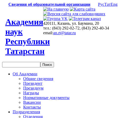
Сведения об образовательной организации
Рус
Тат
Eng
Академия
420111, Казань, ул. Баумана, 20
тел.: (843) 292-02-72, (843) 292-40-34
наук
email:
an.rt@tatar.ru
Республики
Татарстан
Об Академии
Общие сведения
Президент
Президиум
Награды
Нормативные документы
Вакансии
Контакты
Подразделения
Отделения