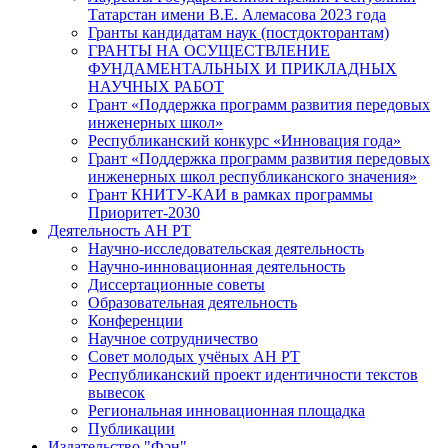
Татарстан имени В.Е. Алемасова 2023 года
Гранты кандидатам наук (постдокторантам)
ГРАНТЫ НА ОСУЩЕСТВЛЕНИЕ
ФУНДАМЕНТАЛЬНЫХ И ПРИКЛАДНЫХ
НАУЧНЫХ РАБОТ
Грант «Поддержка программ развития передовых
инженерных школ»
Республиканский конкурс «Инновация года»
Грант «Поддержка программ развития передовых
инженерных школ республиканского значения»
Грант КНИТУ-КАИ в рамках программы
Приоритет-2030
Деятельность АН РТ
Научно-исследовательская деятельность
Научно-инновационная деятельность
Диссертационные советы
Образовательная деятельность
Конференции
Научное сотрудничество
Совет молодых учёных АН РТ
Республиканский проект идентичности текстов
вывесок
Региональная инновационная площадка
Публикации
Издательство "Фән"