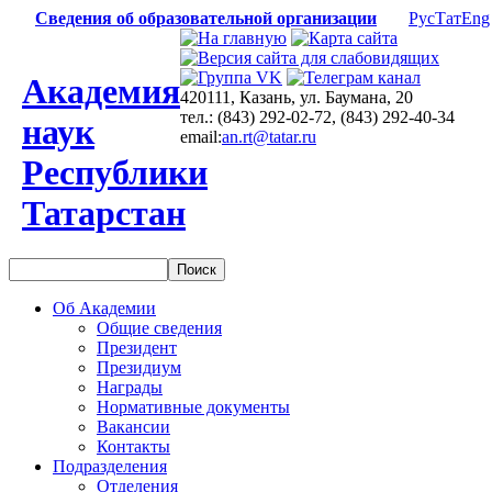
Сведения об образовательной организации
Рус
Тат
Eng
Академия
420111, Казань, ул. Баумана, 20
тел.: (843) 292-02-72, (843) 292-40-34
наук
email:
an.rt@tatar.ru
Республики
Татарстан
Об Академии
Общие сведения
Президент
Президиум
Награды
Нормативные документы
Вакансии
Контакты
Подразделения
Отделения