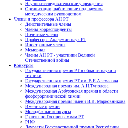
Научно-исследовательские учреждения
Организации, работающие под научно-
методическим руководством
Члены и профессора АН РТ
Действительные члены
Члены-корреспонденты
Почетные члены
Профессора Академии наук РТ
Иностранные члены
Мемориал
Члены АН РТ - участники Великой
Отечественной войны
Конкурсы
Государственная премия РТ в области науки и
техники
Государственная премия РТ им. В.Е.Алемасова
Международная премия им. А.Н.Туполева
Международная Арбузовская премия в области
фосфорорганической химии
Международная премия имени В.В. Марковникова
Именные премии
Молодёжные конкурсы
Гранты по Госпрограммам РТ
РНФ
Лауреаты Государственной премии Республики