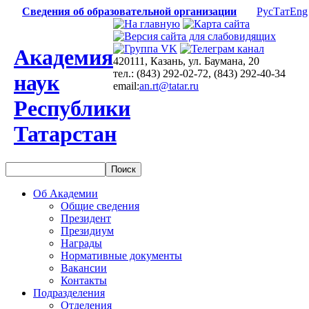
Сведения об образовательной организации
Рус
Тат
Eng
Академия
420111, Казань, ул. Баумана, 20
тел.: (843) 292-02-72, (843) 292-40-34
наук
email:
an.rt@tatar.ru
Республики
Татарстан
Об Академии
Общие сведения
Президент
Президиум
Награды
Нормативные документы
Вакансии
Контакты
Подразделения
Отделения