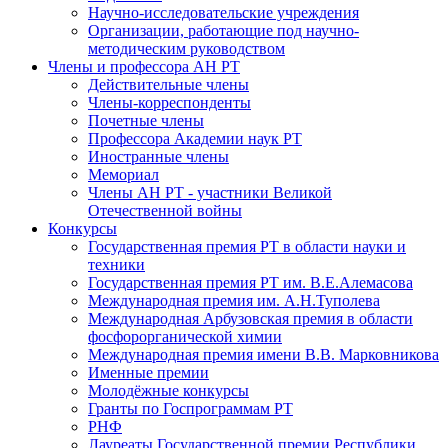
Научно-исследовательские учреждения
Организации, работающие под научно-
методическим руководством
Члены и профессора АН РТ
Действительные члены
Члены-корреспонденты
Почетные члены
Профессора Академии наук РТ
Иностранные члены
Мемориал
Члены АН РТ - участники Великой
Отечественной войны
Конкурсы
Государственная премия РТ в области науки и
техники
Государственная премия РТ им. В.Е.Алемасова
Международная премия им. А.Н.Туполева
Международная Арбузовская премия в области
фосфорорганической химии
Международная премия имени В.В. Марковникова
Именные премии
Молодёжные конкурсы
Гранты по Госпрограммам РТ
РНФ
Лауреаты Государственной премии Республики