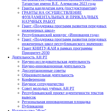
Татарстан имени В.Е. Алемасова 2023 года
Гранты кандидатам наук (постдокторантам)
ГРАНТЫ НА ОСУЩЕСТВЛЕНИЕ
ФУНДАМЕНТАЛЬНЫХ И ПРИКЛАДНЫХ
НАУЧНЫХ РАБОТ
Грант «Поддержка программ развития передовых
инженерных школ»
Республиканский конкурс «Инновация года»
Грант «Поддержка программ развития передовых
инженерных школ республиканского значения»
Грант КНИТУ-КАИ в рамках программы
Приоритет-2030
Деятельность АН РТ
Научно-исследовательская деятельность
Научно-инновационная деятельность
Диссертационные советы
Образовательная деятельность
Конференции
Научное сотрудничество
Совет молодых учёных АН РТ
Республиканский проект идентичности текстов
вывесок
Региональная инновационная площадка
Публикации
Издательство "Фән"