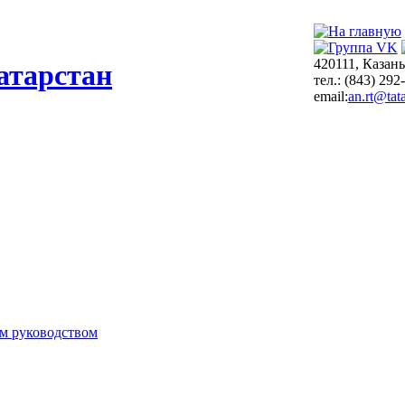
420111, Казань
атарстан
тел.: (843) 292
email:
an.rt@tata
м руководством