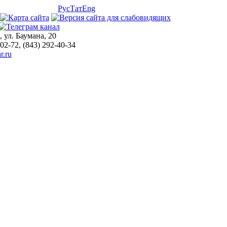
Рус
Тат
Eng
, ул. Баумана, 20
-02-72, (843) 292-40-34
r.ru