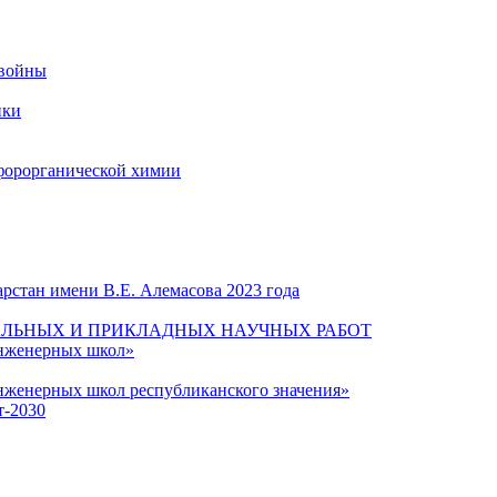
 войны
ики
форорганической химии
рстан имени В.Е. Алемасова 2023 года
ЛЬНЫХ И ПРИКЛАДНЫХ НАУЧНЫХ РАБОТ
инженерных школ»
нженерных школ республиканского значения»
т-2030