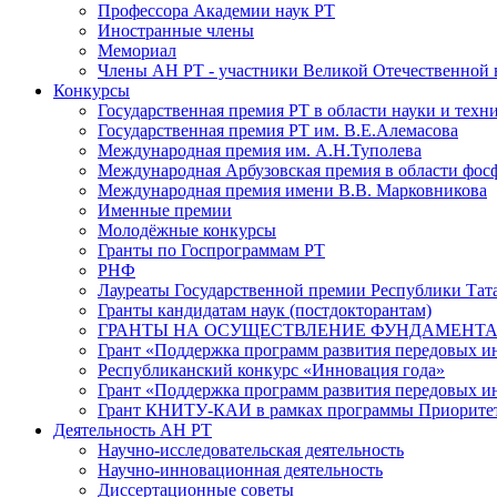
Профессора Академии наук РТ
Иностранные члены
Мемориал
Члены АН РТ - участники Великой Отечественной
Конкурсы
Государственная премия РТ в области науки и техн
Государственная премия РТ им. В.Е.Алемасова
Международная премия им. А.Н.Туполева
Международная Арбузовская премия в области фос
Международная премия имени В.В. Марковникова
Именные премии
Молодёжные конкурсы
Гранты по Госпрограммам РТ
РНФ
Лауреаты Государственной премии Республики Тата
Гранты кандидатам наук (постдокторантам)
ГРАНТЫ НА ОСУЩЕСТВЛЕНИЕ ФУНДАМЕНТА
Грант «Поддержка программ развития передовых 
Республиканский конкурс «Инновация года»
Грант «Поддержка программ развития передовых и
Грант КНИТУ-КАИ в рамках программы Приорите
Деятельность АН РТ
Научно-исследовательская деятельность
Научно-инновационная деятельность
Диссертационные советы