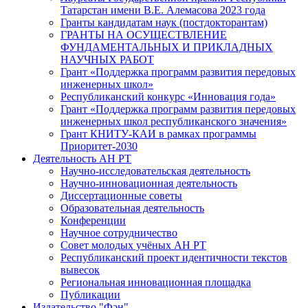
Татарстан имени В.Е. Алемасова 2023 года
Гранты кандидатам наук (постдокторантам)
ГРАНТЫ НА ОСУЩЕСТВЛЕНИЕ
ФУНДАМЕНТАЛЬНЫХ И ПРИКЛАДНЫХ
НАУЧНЫХ РАБОТ
Грант «Поддержка программ развития передовых
инженерных школ»
Республиканский конкурс «Инновация года»
Грант «Поддержка программ развития передовых
инженерных школ республиканского значения»
Грант КНИТУ-КАИ в рамках программы
Приоритет-2030
Деятельность АН РТ
Научно-исследовательская деятельность
Научно-инновационная деятельность
Диссертационные советы
Образовательная деятельность
Конференции
Научное сотрудничество
Совет молодых учёных АН РТ
Республиканский проект идентичности текстов
вывесок
Региональная инновационная площадка
Публикации
Издательство "Фән"