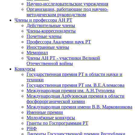
Научно-исследовательские учреждения
Организации, работающие под научно-
методическим руководством
Члены и профессора АН РТ
Действительные члены
Члены-корреспонденты
Почетные члены
Профессора Академии наук РТ
Иностранные члены
Мемориал
Члены АН РТ - участники Великой
Отечественной войны
Конкурсы
Государственная премия РТ в области науки и
техники
Государственная премия РТ им. В.Е.Алемасова
Международная премия им. А.Н.Туполева
Международная Арбузовская премия в области
фосфорорганической химии
Международная премия имени В.В. Марковникова
Именные премии
Молодёжные конкурсы
Гранты по Госпрограммам РТ
РНФ
Лауреаты Государственной премии Республики