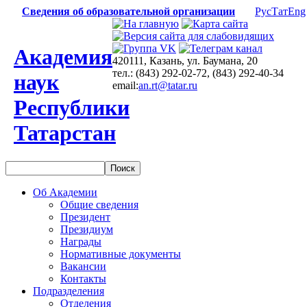
Сведения об образовательной организации
Рус
Тат
Eng
Академия
420111, Казань, ул. Баумана, 20
тел.: (843) 292-02-72, (843) 292-40-34
наук
email:
an.rt@tatar.ru
Республики
Татарстан
Об Академии
Общие сведения
Президент
Президиум
Награды
Нормативные документы
Вакансии
Контакты
Подразделения
Отделения