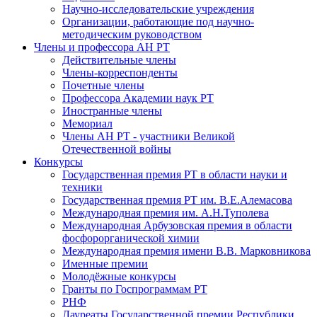
Научно-исследовательские учреждения
Организации, работающие под научно-
методическим руководством
Члены и профессора АН РТ
Действительные члены
Члены-корреспонденты
Почетные члены
Профессора Академии наук РТ
Иностранные члены
Мемориал
Члены АН РТ - участники Великой
Отечественной войны
Конкурсы
Государственная премия РТ в области науки и
техники
Государственная премия РТ им. В.Е.Алемасова
Международная премия им. А.Н.Туполева
Международная Арбузовская премия в области
фосфорорганической химии
Международная премия имени В.В. Марковникова
Именные премии
Молодёжные конкурсы
Гранты по Госпрограммам РТ
РНФ
Лауреаты Государственной премии Республики