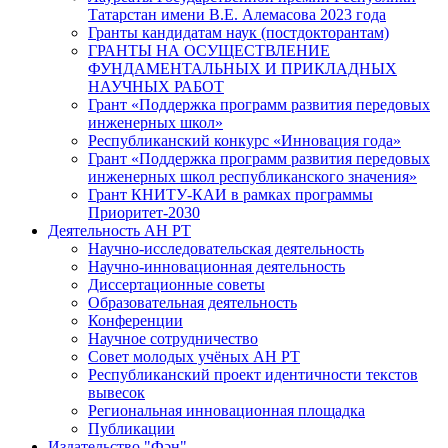
Татарстан имени В.Е. Алемасова 2023 года
Гранты кандидатам наук (постдокторантам)
ГРАНТЫ НА ОСУЩЕСТВЛЕНИЕ
ФУНДАМЕНТАЛЬНЫХ И ПРИКЛАДНЫХ
НАУЧНЫХ РАБОТ
Грант «Поддержка программ развития передовых
инженерных школ»
Республиканский конкурс «Инновация года»
Грант «Поддержка программ развития передовых
инженерных школ республиканского значения»
Грант КНИТУ-КАИ в рамках программы
Приоритет-2030
Деятельность АН РТ
Научно-исследовательская деятельность
Научно-инновационная деятельность
Диссертационные советы
Образовательная деятельность
Конференции
Научное сотрудничество
Совет молодых учёных АН РТ
Республиканский проект идентичности текстов
вывесок
Региональная инновационная площадка
Публикации
Издательство "Фән"