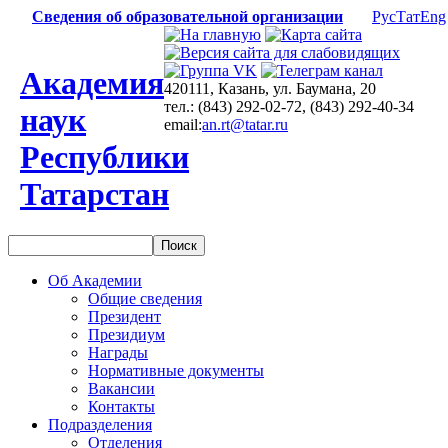
Сведения об образовательной организации
Рус
Тат
Eng
Академия
420111, Казань, ул. Баумана, 20
тел.: (843) 292-02-72, (843) 292-40-34
наук
email:
an.rt@tatar.ru
Республики
Татарстан
Об Академии
Общие сведения
Президент
Президиум
Награды
Нормативные документы
Вакансии
Контакты
Подразделения
Отделения