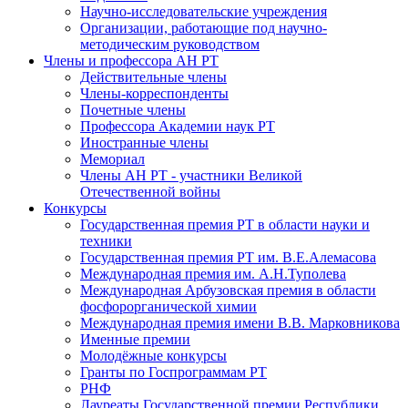
Научно-исследовательские учреждения
Организации, работающие под научно-
методическим руководством
Члены и профессора АН РТ
Действительные члены
Члены-корреспонденты
Почетные члены
Профессора Академии наук РТ
Иностранные члены
Мемориал
Члены АН РТ - участники Великой
Отечественной войны
Конкурсы
Государственная премия РТ в области науки и
техники
Государственная премия РТ им. В.Е.Алемасова
Международная премия им. А.Н.Туполева
Международная Арбузовская премия в области
фосфорорганической химии
Международная премия имени В.В. Марковникова
Именные премии
Молодёжные конкурсы
Гранты по Госпрограммам РТ
РНФ
Лауреаты Государственной премии Республики