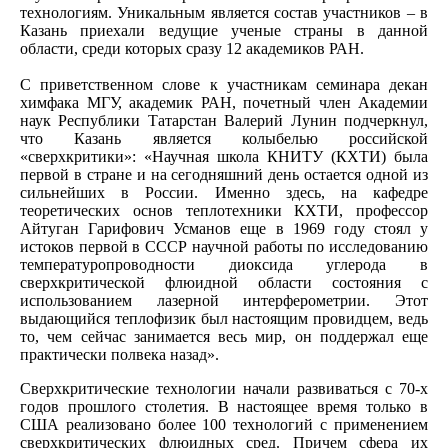
технологиям. Уникальным является состав участников – в
Казань приехали ведущие ученые страны в данной
области, среди которых сразу 12 академиков РАН.
С приветственном слове к участникам семинара декан
химфака МГУ, академик РАН, почетный член Академии
наук Республики Татарстан Валерий Лунин подчеркнул,
что Казань является колыбелью российской
«сверхкритики»: «Научная школа КНИТУ (КХТИ) была
первой в стране и на сегодняшний день остается одной из
сильнейших в России. Именно здесь, на кафедре
теоретических основ теплотехники КХТИ, профессор
Айтуган Гарифович Усманов еще в 1969 году стоял у
истоков первой в СССР научной работы по исследованию
температуропроводности диоксида углерода в
сверхкритической флюидной области состояния с
использованием лазерной интерферометрии. Этот
выдающийся теплофизик был настоящим провидцем, ведь
то, чем сейчас занимается весь мир, он поддержал еще
практически полвека назад».
Сверхкритические технологии начали развиваться с 70-х
годов прошлого столетия. В настоящее время только в
США реализовано более 100 технологий с применением
сверхкритических флюидных сред. Причем сфера их