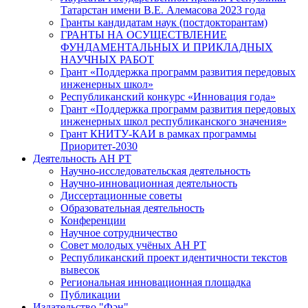
Татарстан имени В.Е. Алемасова 2023 года
Гранты кандидатам наук (постдокторантам)
ГРАНТЫ НА ОСУЩЕСТВЛЕНИЕ
ФУНДАМЕНТАЛЬНЫХ И ПРИКЛАДНЫХ
НАУЧНЫХ РАБОТ
Грант «Поддержка программ развития передовых
инженерных школ»
Республиканский конкурс «Инновация года»
Грант «Поддержка программ развития передовых
инженерных школ республиканского значения»
Грант КНИТУ-КАИ в рамках программы
Приоритет-2030
Деятельность АН РТ
Научно-исследовательская деятельность
Научно-инновационная деятельность
Диссертационные советы
Образовательная деятельность
Конференции
Научное сотрудничество
Совет молодых учёных АН РТ
Республиканский проект идентичности текстов
вывесок
Региональная инновационная площадка
Публикации
Издательство "Фән"