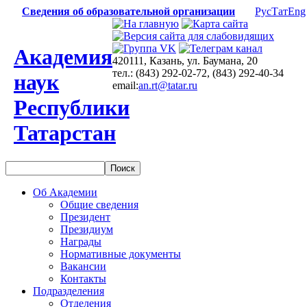
Сведения об образовательной организации
Рус
Тат
Eng
Академия
420111, Казань, ул. Баумана, 20
тел.: (843) 292-02-72, (843) 292-40-34
наук
email:
an.rt@tatar.ru
Республики
Татарстан
Об Академии
Общие сведения
Президент
Президиум
Награды
Нормативные документы
Вакансии
Контакты
Подразделения
Отделения