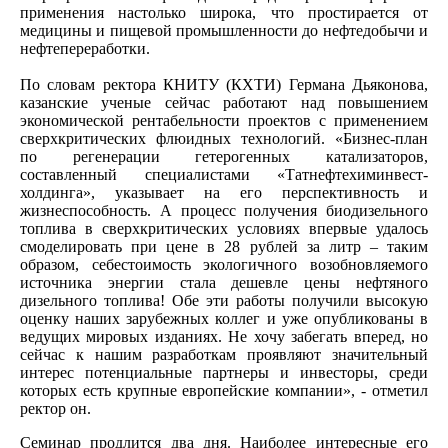
применения настолько широка, что простирается от
медицины и пищевой промышленности до нефтедобычи и
нефтепереработки.
По словам ректора КНИТУ (КХТИ) Германа Дьяконова,
казанские ученые сейчас работают над повышением
экономической рентабельности проектов с применением
сверхкритических флюидных технологий. «Бизнес-план
по регенерации гетерогенных катализаторов,
составленный специалистами «Татнефтехиминвест-
холдинга», указывает на его перспективность и
жизнеспособность. А процесс получения биодизельного
топлива в сверхкритических условиях впервые удалось
смоделировать при цене в 28 рублей за литр – таким
образом, себестоимость экологичного возобновляемого
источника энергии стала дешевле цены нефтяного
дизельного топлива! Обе эти работы получили высокую
оценку наших зарубежных коллег и уже опубликованы в
ведущих мировых изданиях. Не хочу забегать вперед, но
сейчас к нашим разработкам проявляют значительный
интерес потенциальные партнеры и инвесторы, среди
которых есть крупные европейские компании», - отметил
ректор он.
Семинар продлится два дня. Наиболее интересные его