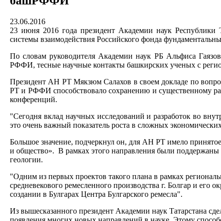
башРФФИ
23.06.2016
23 июня 2016 года президент Академии наук Республики 
системы взаимодействия Российского фонда фундаментальны
По словам руководителя Академии наук РБ Альфиса Гаязов
РФФИ, тесные научные контакты башкирских ученых с регио
Президент АН РТ Мякзюм Салахов в своем докладе по вопро
РТ и РФФИ способствовало сохранению и существенному раз
конференций.
"Сегодня вклад научных исследований и разработок во внут
это очень важный показатель роста в сложных экономических 
Большое значение, подчеркнул он, для АН РТ имело принято
и общество». В рамках этого направления были поддержаны 
геологии.
"Одним из первых проектов такого плана в рамках регионал
средневекового ремесленного производства г. Болгар и его о
создании в Булгарах Центра Булгарского ремесла".
Из вышесказанного президент Академии наук Татарстана сде
появления многих новых направлений в науке. Этому способ