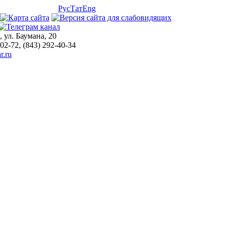
Рус
Тат
Eng
, ул. Баумана, 20
-02-72, (843) 292-40-34
r.ru