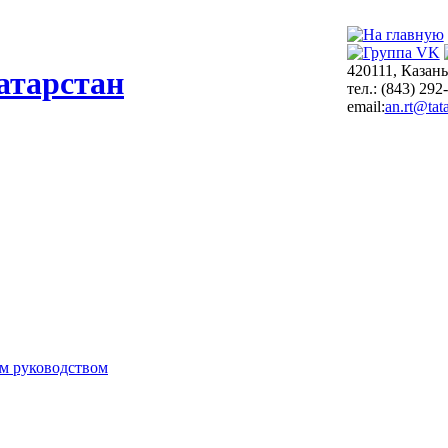
420111, Казань
атарстан
тел.: (843) 292
email:
an.rt@tata
м руководством