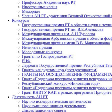
Профессора Академии наук РТ
Иностранные члены
Мемориал
Члены АН РТ - участники Великой Отечественной
Конкурсы
Государственная премия РТ в области науки и техн
Государственная премия РТ им. В.Е.Алемасова
Международная премия им. А.Н.Туполева
Международная Арбузовская премия в области фос
Международная премия имени В.В. Марковникова
Именные премии
Молодёжные конкурсы
Гранты по Госпрограммам РТ
РНФ
Лауреаты Государственной премии Республики Тата
Гранты кандидатам наук (постдокторантам)
ГРАНТЫ НА ОСУЩЕСТВЛЕНИЕ ФУНДАМЕНТА
Грант «Поддержка программ развития передовых 
Республиканский конкурс «Инновация года»
Грант «Поддержка программ развития передовых и
Грант КНИТУ-КАИ в рамках программы Приорите
Деятельность АН РТ
Научно-исследовательская деятельность
Научно-инновационная деятельность
Диссертационные советы