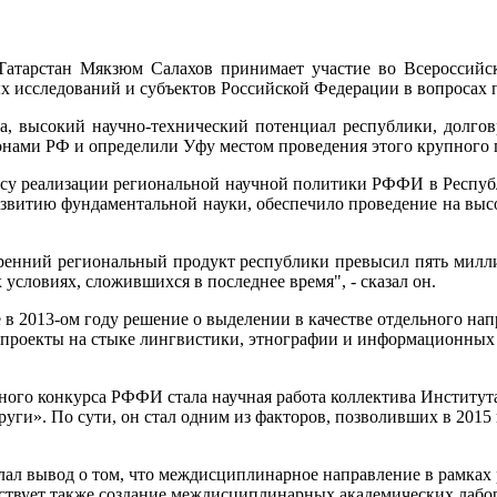
Татарстан Мякзюм Салахов принимает участие во Всероссийс
х исследований и субъектов Российской Федерации в вопросах
а, высокий научно-технический потенциал республики, долгов
нами РФ и определили Уфу местом проведения этого крупного 
су реализации региональной научной политики РФФИ в Республ
витию фундаментальной науки, обеспечило проведение на высок
ренний региональный продукт республики превысил пять миллиар
условиях, сложившихся в последнее время", - сказал он.
е в 2013-ом году решение о выделении в качестве отдельного 
проекты на стыке лингвистики, этнографии и информационных 
ьного конкурса РФФИ стала научная работа коллектива Инстит
круги». По сути, он стал одним из факторов, позволивших в 201
лал вывод о том, что междисциплинарное направление в рамках
ствует также создание междисциплинарных академических лабо