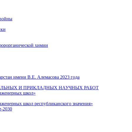
 войны
ики
форорганической химии
рстан имени В.Е. Алемасова 2023 года
ЛЬНЫХ И ПРИКЛАДНЫХ НАУЧНЫХ РАБОТ
инженерных школ»
нженерных школ республиканского значения»
т-2030