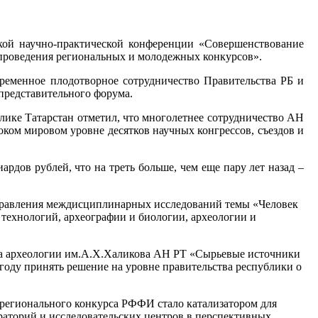
кой научно-практической конференции «Совершенствование
 проведения региональных и молодежных конкурсов».
ременное плодотворное сотрудничество Правительства РБ и
представительного форума.
ике Татарстан отметил, что многолетнее сотрудничество АН
ом мировом уровне десятков научных конгрессов, съездов и
дов рублей, что на треть больше, чем еще пару лет назад –
направления междисциплинарных исследований темы «Человек
технологий, археографии и биологии, археологии и
ута археологии им.А.Х.Халикова АН РТ «Сырьевые источники
5 году принять решение на уровне правительства республики о
 регионального конкурса РФФИ стало катализатором для
раторий и исследовательских центров в перспективных