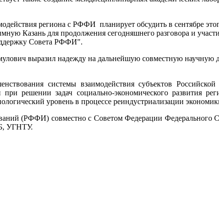
имодействия региона с РФФИ планирует обсудить в сентябре это
мную Казань для продолжения сегодняшнего разговора и участи
оддержку Совета РФФИ".
улович выразил надежду на дальнейшую совместную научную д
шенствования системы взаимодействия субъектов Российск
 при решении задач социально-экономического развития реги
нологический уровень в процессе реиндустриализации экономик
ваний (РФФИ) совместно с Советом Федерации Федерального С
Б, УГНТУ.