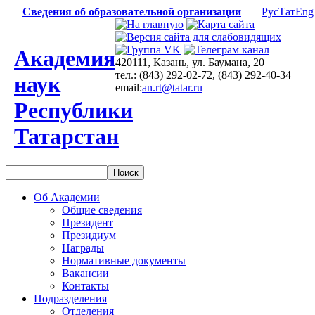
Сведения об образовательной организации
Рус
Тат
Eng
Академия
420111, Казань, ул. Баумана, 20
тел.: (843) 292-02-72, (843) 292-40-34
наук
email:
an.rt@tatar.ru
Республики
Татарстан
Об Академии
Общие сведения
Президент
Президиум
Награды
Нормативные документы
Вакансии
Контакты
Подразделения
Отделения