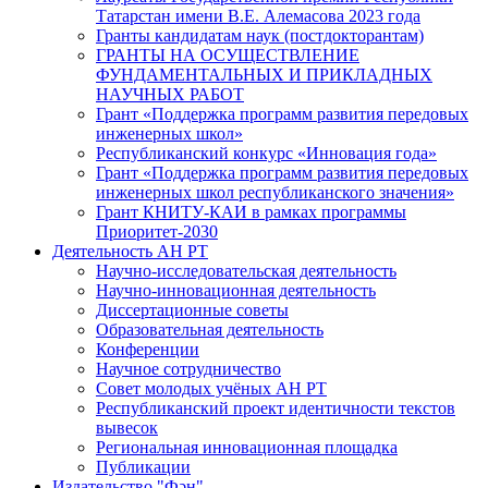
Татарстан имени В.Е. Алемасова 2023 года
Гранты кандидатам наук (постдокторантам)
ГРАНТЫ НА ОСУЩЕСТВЛЕНИЕ
ФУНДАМЕНТАЛЬНЫХ И ПРИКЛАДНЫХ
НАУЧНЫХ РАБОТ
Грант «Поддержка программ развития передовых
инженерных школ»
Республиканский конкурс «Инновация года»
Грант «Поддержка программ развития передовых
инженерных школ республиканского значения»
Грант КНИТУ-КАИ в рамках программы
Приоритет-2030
Деятельность АН РТ
Научно-исследовательская деятельность
Научно-инновационная деятельность
Диссертационные советы
Образовательная деятельность
Конференции
Научное сотрудничество
Совет молодых учёных АН РТ
Республиканский проект идентичности текстов
вывесок
Региональная инновационная площадка
Публикации
Издательство "Фән"