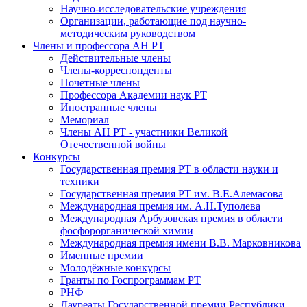
Научно-исследовательские учреждения
Организации, работающие под научно-
методическим руководством
Члены и профессора АН РТ
Действительные члены
Члены-корреспонденты
Почетные члены
Профессора Академии наук РТ
Иностранные члены
Мемориал
Члены АН РТ - участники Великой
Отечественной войны
Конкурсы
Государственная премия РТ в области науки и
техники
Государственная премия РТ им. В.Е.Алемасова
Международная премия им. А.Н.Туполева
Международная Арбузовская премия в области
фосфорорганической химии
Международная премия имени В.В. Марковникова
Именные премии
Молодёжные конкурсы
Гранты по Госпрограммам РТ
РНФ
Лауреаты Государственной премии Республики