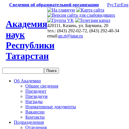
Сведения об образовательной организации
Рус
Тат
Eng
Академия
420111, Казань, ул. Баумана, 20
тел.: (843) 292-02-72, (843) 292-40-34
наук
email:
an.rt@tatar.ru
Республики
Татарстан
Об Академии
Общие сведения
Президент
Президиум
Награды
Нормативные документы
Вакансии
Контакты
Подразделения
Отделения