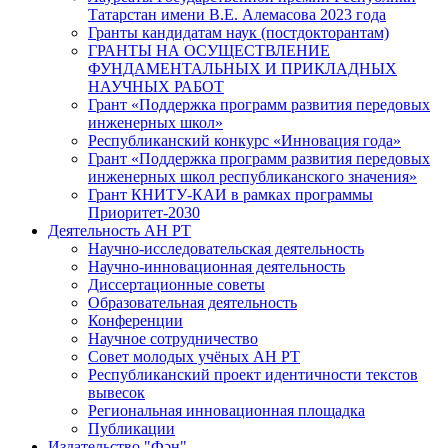
Татарстан имени В.Е. Алемасова 2023 года
Гранты кандидатам наук (постдокторантам)
ГРАНТЫ НА ОСУЩЕСТВЛЕНИЕ
ФУНДАМЕНТАЛЬНЫХ И ПРИКЛАДНЫХ
НАУЧНЫХ РАБОТ
Грант «Поддержка программ развития передовых
инженерных школ»
Республиканский конкурс «Инновация года»
Грант «Поддержка программ развития передовых
инженерных школ республиканского значения»
Грант КНИТУ-КАИ в рамках программы
Приоритет-2030
Деятельность АН РТ
Научно-исследовательская деятельность
Научно-инновационная деятельность
Диссертационные советы
Образовательная деятельность
Конференции
Научное сотрудничество
Совет молодых учёных АН РТ
Республиканский проект идентичности текстов
вывесок
Региональная инновационная площадка
Публикации
Издательство "Фән"