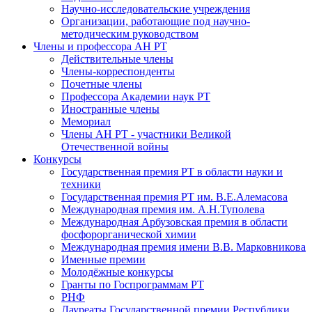
Научно-исследовательские учреждения
Организации, работающие под научно-
методическим руководством
Члены и профессора АН РТ
Действительные члены
Члены-корреспонденты
Почетные члены
Профессора Академии наук РТ
Иностранные члены
Мемориал
Члены АН РТ - участники Великой
Отечественной войны
Конкурсы
Государственная премия РТ в области науки и
техники
Государственная премия РТ им. В.Е.Алемасова
Международная премия им. А.Н.Туполева
Международная Арбузовская премия в области
фосфорорганической химии
Международная премия имени В.В. Марковникова
Именные премии
Молодёжные конкурсы
Гранты по Госпрограммам РТ
РНФ
Лауреаты Государственной премии Республики