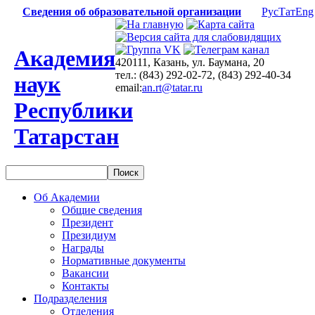
Сведения об образовательной организации
Рус
Тат
Eng
Академия
420111, Казань, ул. Баумана, 20
тел.: (843) 292-02-72, (843) 292-40-34
наук
email:
an.rt@tatar.ru
Республики
Татарстан
Об Академии
Общие сведения
Президент
Президиум
Награды
Нормативные документы
Вакансии
Контакты
Подразделения
Отделения