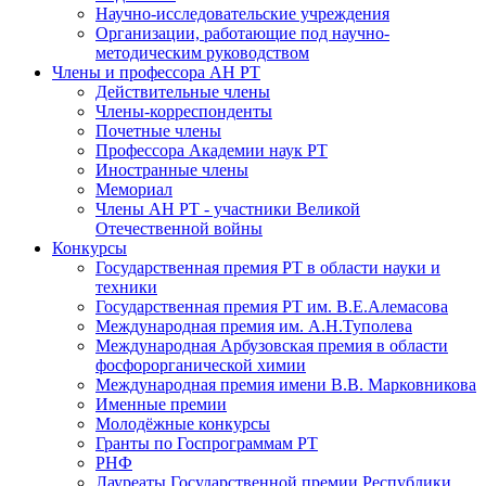
Научно-исследовательские учреждения
Организации, работающие под научно-
методическим руководством
Члены и профессора АН РТ
Действительные члены
Члены-корреспонденты
Почетные члены
Профессора Академии наук РТ
Иностранные члены
Мемориал
Члены АН РТ - участники Великой
Отечественной войны
Конкурсы
Государственная премия РТ в области науки и
техники
Государственная премия РТ им. В.Е.Алемасова
Международная премия им. А.Н.Туполева
Международная Арбузовская премия в области
фосфорорганической химии
Международная премия имени В.В. Марковникова
Именные премии
Молодёжные конкурсы
Гранты по Госпрограммам РТ
РНФ
Лауреаты Государственной премии Республики