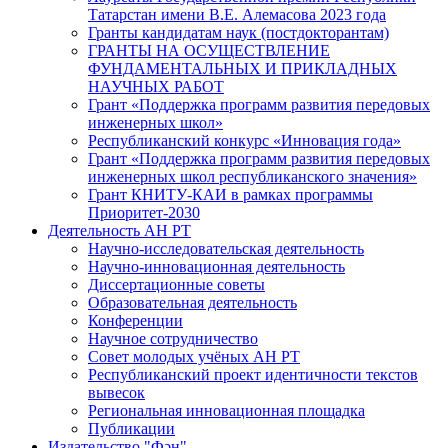
Татарстан имени В.Е. Алемасова 2023 года
Гранты кандидатам наук (постдокторантам)
ГРАНТЫ НА ОСУЩЕСТВЛЕНИЕ
ФУНДАМЕНТАЛЬНЫХ И ПРИКЛАДНЫХ
НАУЧНЫХ РАБОТ
Грант «Поддержка программ развития передовых
инженерных школ»
Республиканский конкурс «Инновация года»
Грант «Поддержка программ развития передовых
инженерных школ республиканского значения»
Грант КНИТУ-КАИ в рамках программы
Приоритет-2030
Деятельность АН РТ
Научно-исследовательская деятельность
Научно-инновационная деятельность
Диссертационные советы
Образовательная деятельность
Конференции
Научное сотрудничество
Совет молодых учёных АН РТ
Республиканский проект идентичности текстов
вывесок
Региональная инновационная площадка
Публикации
Издательство "Фән"