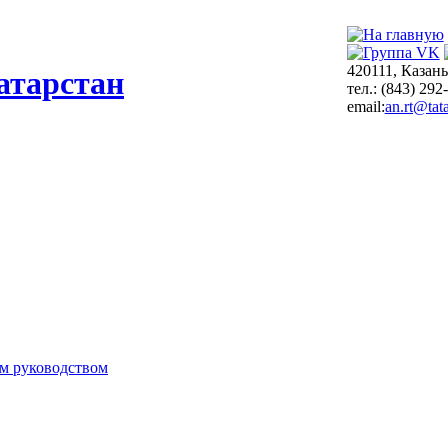
420111, Казань
атарстан
тел.: (843) 292
email:
an.rt@tata
м руководством