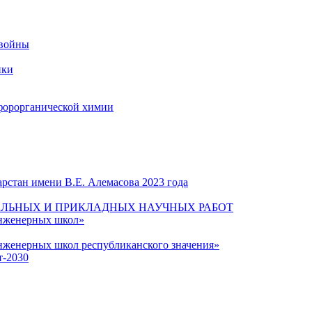
 войны
ики
форорганической химии
рстан имени В.Е. Алемасова 2023 года
ЛЬНЫХ И ПРИКЛАДНЫХ НАУЧНЫХ РАБОТ
инженерных школ»
нженерных школ республиканского значения»
т-2030