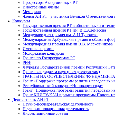
Профессора Академии наук РТ
Иностранные члены
Мемориал
Члены АН РТ - участники Великой Отечественной
Конкурсы
Государственная премия РТ в области науки и техн
Государственная премия РТ им. В.Е.Алемасова
Международная премия им. А.Н.Туполева
Международная Арбузовская премия в области фос
Международная премия имени В.В. Марковникова
Именные премии
Молодёжные конкурсы
Гранты по Госпрограммам РТ
РНФ
Лауреаты Государственной премии Республики Тата
Гранты кандидатам наук (постдокторантам)
ГРАНТЫ НА ОСУЩЕСТВЛЕНИЕ ФУНДАМЕНТА
Грант «Поддержка программ развития передовых 
Республиканский конкурс «Инновация года»
Грант «Поддержка программ развития передовых и
Грант КНИТУ-КАИ в рамках программы Приорите
Деятельность АН РТ
Научно-исследовательская деятельность
Научно-инновационная деятельность
Диссертационные советы