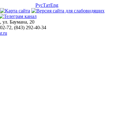
Рус
Тат
Eng
, ул. Баумана, 20
-02-72, (843) 292-40-34
r.ru