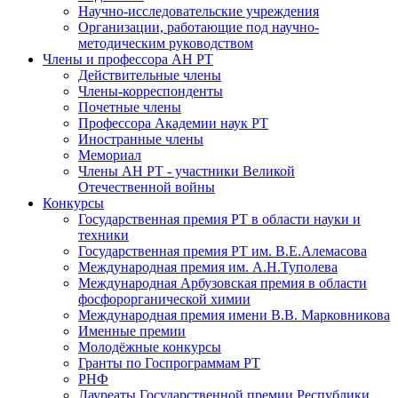
Научно-исследовательские учреждения
Организации, работающие под научно-
методическим руководством
Члены и профессора АН РТ
Действительные члены
Члены-корреспонденты
Почетные члены
Профессора Академии наук РТ
Иностранные члены
Мемориал
Члены АН РТ - участники Великой
Отечественной войны
Конкурсы
Государственная премия РТ в области науки и
техники
Государственная премия РТ им. В.Е.Алемасова
Международная премия им. А.Н.Туполева
Международная Арбузовская премия в области
фосфорорганической химии
Международная премия имени В.В. Марковникова
Именные премии
Молодёжные конкурсы
Гранты по Госпрограммам РТ
РНФ
Лауреаты Государственной премии Республики