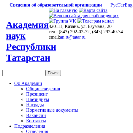
Сведения об образовательной организации
Рус
Тат
Eng
Академия
420111, Казань, ул. Баумана, 20
тел.: (843) 292-02-72, (843) 292-40-34
наук
email:
an.rt@tatar.ru
Республики
Татарстан
Об Академии
Общие сведения
Президент
Президиум
Награды
Нормативные документы
Вакансии
Контакты
Подразделения
Отделения