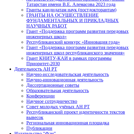
Татарстан имени В.Е. Алемасова 2023 года
Гранты кандидатам наук (постдокторантам)
ГРАНТЫ НА ОСУЩЕСТВЛЕНИЕ
ФУНДАМЕНТАЛЬНЫХ И ПРИКЛАДНЫХ
НАУЧНЫХ РАБОТ
Грант «Поддержка программ развития передовых
инженерных школ»
Республиканский конкурс «Инновация года»
Грант «Поддержка программ развития передовых
инженерных школ республиканского значения»
Грант КНИТУ-КАИ в рамках программы
Приоритет-2030
Деятельность АН РТ
Научно-исследовательская деятельность
Научно-инновационная деятельность
Диссертационные советы
Образовательная деятельность
Конференции
Научное сотрудничество
Совет молодых учёных АН РТ
Республиканский проект идентичности текстов
вывесок
Региональная инновационная площадка
Публикации
Издательство "Фән"