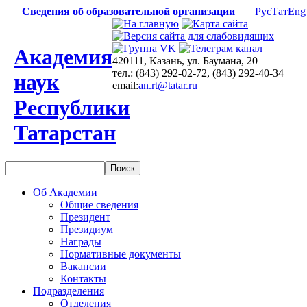
Сведения об образовательной организации
Рус
Тат
Eng
Академия
420111, Казань, ул. Баумана, 20
тел.: (843) 292-02-72, (843) 292-40-34
наук
email:
an.rt@tatar.ru
Республики
Татарстан
Об Академии
Общие сведения
Президент
Президиум
Награды
Нормативные документы
Вакансии
Контакты
Подразделения
Отделения