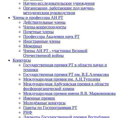
Научно-исследовательские учреждения
Организации, работающие под научно-
методическим руководством
Члены и профессора АН РТ
Действительные члены
Члены-корреспонденты
Почетные члены
Профессора Академии наук РТ
Иностранные члены
Мемориал
Члены АН РТ - участники Великой
Отечественной войны
Конкурсы
Государственная премия РТ в области науки и
техники
Государственная премия РТ им. В.Е.Алемасова
Международная премия им. А.Н.Туполева
Международная Арбузовская премия в области
фосфорорганической химии
Международная премия имени В.В. Марковникова
Именные премии
Молодёжные конкурсы
Гранты по Госпрограммам РТ
РНФ
Лауреаты Государственной премии Республики