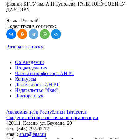
физики КГТУ им. А.Н.Туполева ГАЛИ ЮНУСОВИЧУ
ДАУТОВУ.
Язык: Русский
Поделиться в соцсетях:
Возврат к списку
Об Академии
Подразделения
Члены и профессора АН РТ
Конкурсы
Деятельность АН РТ
Издательство "Фән"
Доктора наук
Академия наук Республики Татарстан
Сведения об образовательной организации
420111, Казань, ул. Баумана, 20
тел.: (843) 292-02-72
email:
an.rt@tatar.ru