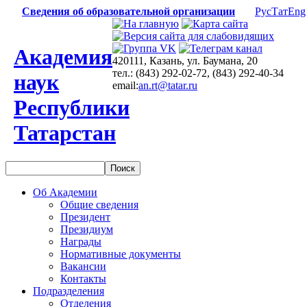
Сведения об образовательной организации
Рус
Тат
Eng
Академия
420111, Казань, ул. Баумана, 20
тел.: (843) 292-02-72, (843) 292-40-34
наук
email:
an.rt@tatar.ru
Республики
Татарстан
Об Академии
Общие сведения
Президент
Президиум
Награды
Нормативные документы
Вакансии
Контакты
Подразделения
Отделения