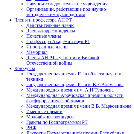
Научно-исследовательские учреждения
Организации, работающие под научно-
методическим руководством
Члены и профессора АН РТ
Действительные члены
Члены-корреспонденты
Почетные члены
Профессора Академии наук РТ
Иностранные члены
Мемориал
Члены АН РТ - участники Великой
Отечественной войны
Конкурсы
Государственная премия РТ в области науки и
техники
Государственная премия РТ им. В.Е.Алемасова
Международная премия им. А.Н.Туполева
Международная Арбузовская премия в области
фосфорорганической химии
Международная премия имени В.В. Марковникова
Именные премии
Молодёжные конкурсы
Гранты по Госпрограммам РТ
РНФ
Лауреаты Государственной премии Республики