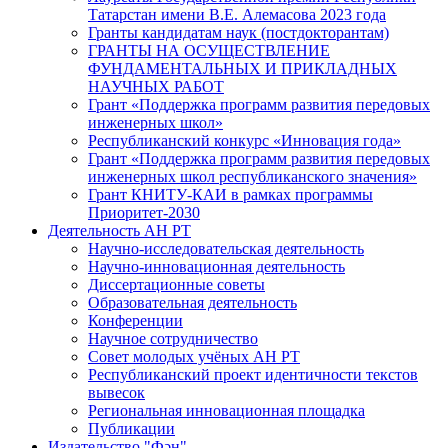
Татарстан имени В.Е. Алемасова 2023 года
Гранты кандидатам наук (постдокторантам)
ГРАНТЫ НА ОСУЩЕСТВЛЕНИЕ
ФУНДАМЕНТАЛЬНЫХ И ПРИКЛАДНЫХ
НАУЧНЫХ РАБОТ
Грант «Поддержка программ развития передовых
инженерных школ»
Республиканский конкурс «Инновация года»
Грант «Поддержка программ развития передовых
инженерных школ республиканского значения»
Грант КНИТУ-КАИ в рамках программы
Приоритет-2030
Деятельность АН РТ
Научно-исследовательская деятельность
Научно-инновационная деятельность
Диссертационные советы
Образовательная деятельность
Конференции
Научное сотрудничество
Совет молодых учёных АН РТ
Республиканский проект идентичности текстов
вывесок
Региональная инновационная площадка
Публикации
Издательство "Фән"