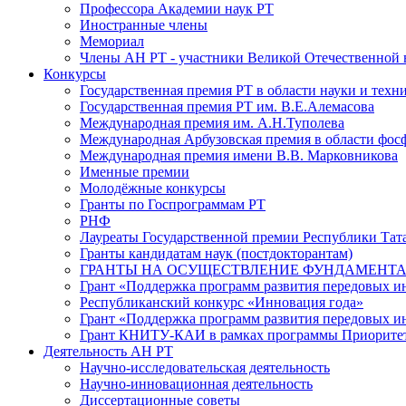
Профессора Академии наук РТ
Иностранные члены
Мемориал
Члены АН РТ - участники Великой Отечественной
Конкурсы
Государственная премия РТ в области науки и техн
Государственная премия РТ им. В.Е.Алемасова
Международная премия им. А.Н.Туполева
Международная Арбузовская премия в области фос
Международная премия имени В.В. Марковникова
Именные премии
Молодёжные конкурсы
Гранты по Госпрограммам РТ
РНФ
Лауреаты Государственной премии Республики Тата
Гранты кандидатам наук (постдокторантам)
ГРАНТЫ НА ОСУЩЕСТВЛЕНИЕ ФУНДАМЕНТА
Грант «Поддержка программ развития передовых 
Республиканский конкурс «Инновация года»
Грант «Поддержка программ развития передовых и
Грант КНИТУ-КАИ в рамках программы Приорите
Деятельность АН РТ
Научно-исследовательская деятельность
Научно-инновационная деятельность
Диссертационные советы