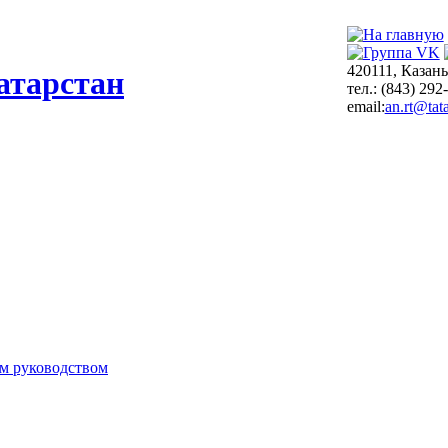
420111, Казань
атарстан
тел.: (843) 292
email:
an.rt@tata
м руководством