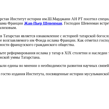
Татарстан Институт истории им.Ш.Марджани АН РТ посетил спец
слама Франции
Жан-Пьер Шевенман
. Господин Шевенман встре
алиховым.
в Татарстан является ознакомление с историей татарской бого
оте возглавляемого им Фонда ислама Франции. Как отметил госп
ности французского гражданского общества.
ыте реформирования ислама у татар в XIX столетии и наследии 
анской уммы Татарстана.
ыли едины во мнении о необходимости развития научных связе
 гостю издания Института, посвященные истории мусульманской