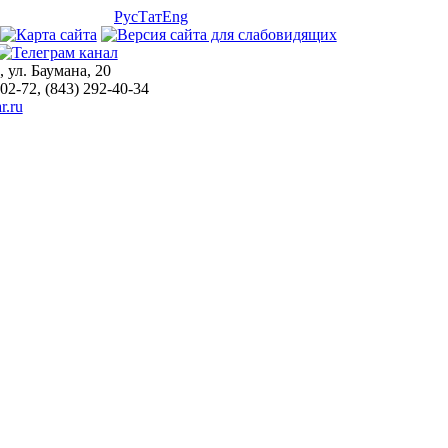
Рус
Тат
Eng
, ул. Баумана, 20
-02-72, (843) 292-40-34
r.ru