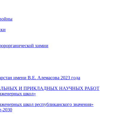
 войны
ики
форорганической химии
рстан имени В.Е. Алемасова 2023 года
ЛЬНЫХ И ПРИКЛАДНЫХ НАУЧНЫХ РАБОТ
инженерных школ»
нженерных школ республиканского значения»
т-2030