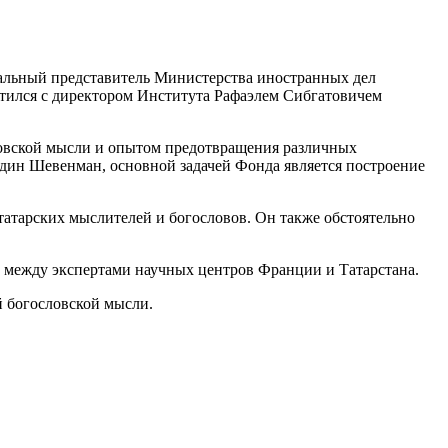
иальный представитель Министерства иностранных дел
тился с директором Института Рафаэлем Сибгатовичем
словской мысли и опытом предотвращения различных
один Шевенман, основной задачей Фонда является построение
татарских мыслителей и богословов. Он также обстоятельно
й между экспертами научных центров Франции и Татарстана.
 богословской мысли.