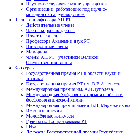
Научно-исследовательские учреждения
Организации, работающие под научно-
методическим руководством
Члены и профессора АН РТ
Действительные члены
Члены-корреспонденты
Почетные члены
Профессора Академии наук РТ
Иностранные члены
Мемориал
Члены АН РТ - участники Великой
Отечественной войны
Конкурсы
Государственная премия РТ в области науки и
техники
Государственная премия РТ им. В.Е.Алемасова
Международная премия им. А.Н.Туполева
Международная Арбузовская премия в области
фосфорорганической химии
Международная премия имени В.В. Марковникова
Именные премии
Молодёжные конкурсы
Гранты по Госпрограммам РТ
РНФ
Лауреаты Государственной премии Республики