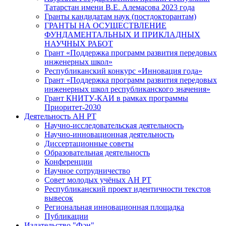
Татарстан имени В.Е. Алемасова 2023 года
Гранты кандидатам наук (постдокторантам)
ГРАНТЫ НА ОСУЩЕСТВЛЕНИЕ
ФУНДАМЕНТАЛЬНЫХ И ПРИКЛАДНЫХ
НАУЧНЫХ РАБОТ
Грант «Поддержка программ развития передовых
инженерных школ»
Республиканский конкурс «Инновация года»
Грант «Поддержка программ развития передовых
инженерных школ республиканского значения»
Грант КНИТУ-КАИ в рамках программы
Приоритет-2030
Деятельность АН РТ
Научно-исследовательская деятельность
Научно-инновационная деятельность
Диссертационные советы
Образовательная деятельность
Конференции
Научное сотрудничество
Совет молодых учёных АН РТ
Республиканский проект идентичности текстов
вывесок
Региональная инновационная площадка
Публикации
Издательство "Фән"