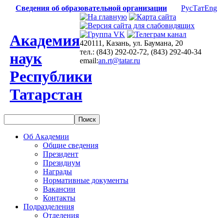
Сведения об образовательной организации
Рус
Тат
Eng
Академия
420111, Казань, ул. Баумана, 20
тел.: (843) 292-02-72, (843) 292-40-34
наук
email:
an.rt@tatar.ru
Республики
Татарстан
Об Академии
Общие сведения
Президент
Президиум
Награды
Нормативные документы
Вакансии
Контакты
Подразделения
Отделения