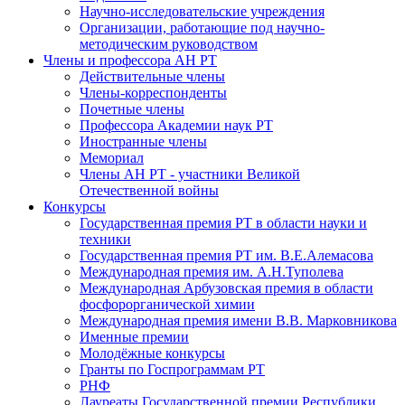
Научно-исследовательские учреждения
Организации, работающие под научно-
методическим руководством
Члены и профессора АН РТ
Действительные члены
Члены-корреспонденты
Почетные члены
Профессора Академии наук РТ
Иностранные члены
Мемориал
Члены АН РТ - участники Великой
Отечественной войны
Конкурсы
Государственная премия РТ в области науки и
техники
Государственная премия РТ им. В.Е.Алемасова
Международная премия им. А.Н.Туполева
Международная Арбузовская премия в области
фосфорорганической химии
Международная премия имени В.В. Марковникова
Именные премии
Молодёжные конкурсы
Гранты по Госпрограммам РТ
РНФ
Лауреаты Государственной премии Республики