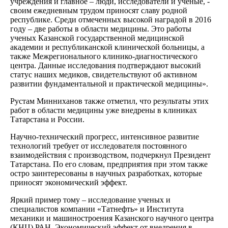
учреждения и главное – люди, исследователи и ученые, -
своим ежедневным трудом приносят славу родной
республике. Среди отмеченных высокой наградой в 2016
году – две работы в области медицины. Это работы
ученых Казанской государственной медицинской
академии и республиканской клинической больницы, а
также Межрегионального клинико-диагностического
центра. Данные исследования подтверждают высокий
статус наших медиков, свидетельствуют об активном
развитии фундаментальной и практической медицины».
Рустам Минниханов также отметил, что результаты этих
работ в области медицины уже внедрены в клиниках
Татарстана и России.
Научно-технический прогресс, интенсивное развитие
технологий требует от исследователя постоянного
взаимодействия с производством, подчеркнул Президент
Татарстана. По его словам, предприятия при этом также
остро заинтересованы в научных разработках, которые
приносят экономический эффект.
Яркий пример тому – исследование ученых и
специалистов компании «Татнефть» и Института
механики и машиностроения Казанского научного центра
(КНЦ) РАН. Экономический эффект от внедрения в