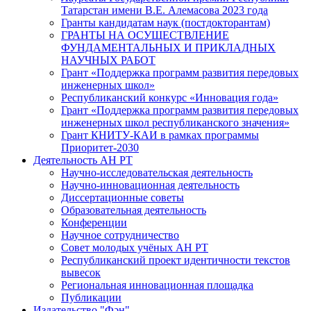
Татарстан имени В.Е. Алемасова 2023 года
Гранты кандидатам наук (постдокторантам)
ГРАНТЫ НА ОСУЩЕСТВЛЕНИЕ
ФУНДАМЕНТАЛЬНЫХ И ПРИКЛАДНЫХ
НАУЧНЫХ РАБОТ
Грант «Поддержка программ развития передовых
инженерных школ»
Республиканский конкурс «Инновация года»
Грант «Поддержка программ развития передовых
инженерных школ республиканского значения»
Грант КНИТУ-КАИ в рамках программы
Приоритет-2030
Деятельность АН РТ
Научно-исследовательская деятельность
Научно-инновационная деятельность
Диссертационные советы
Образовательная деятельность
Конференции
Научное сотрудничество
Совет молодых учёных АН РТ
Республиканский проект идентичности текстов
вывесок
Региональная инновационная площадка
Публикации
Издательство "Фән"