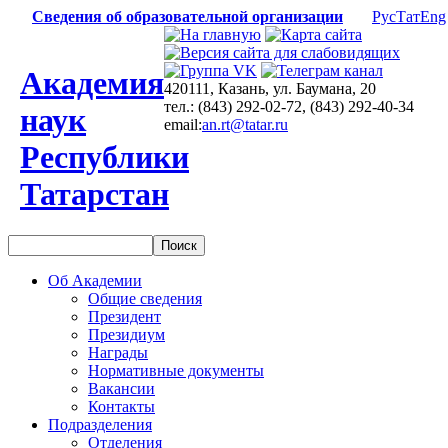
Сведения об образовательной организации
Рус
Тат
Eng
Академия
420111, Казань, ул. Баумана, 20
тел.: (843) 292-02-72, (843) 292-40-34
наук
email:
an.rt@tatar.ru
Республики
Татарстан
Об Академии
Общие сведения
Президент
Президиум
Награды
Нормативные документы
Вакансии
Контакты
Подразделения
Отделения